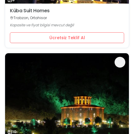
Küba Suit Homes
Trabzon, Ortahisar
Kapasite ve fiyat bilgisi mevcut değil
Ücretsiz Teklif Al
10