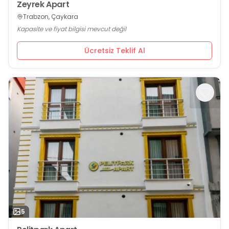
Zeyrek Apart
Trabzon, Çaykara
Kapasite ve fiyat bilgisi mevcut değil
Ücretsiz Teklif Al
5