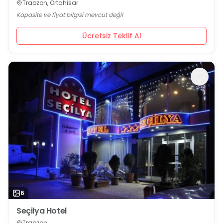
Trabzon, Ortahisar
Kapasite ve fiyat bilgisi mevcut değil
Ücretsiz Teklif Al
6
Seçilya Hotel
Trabzon