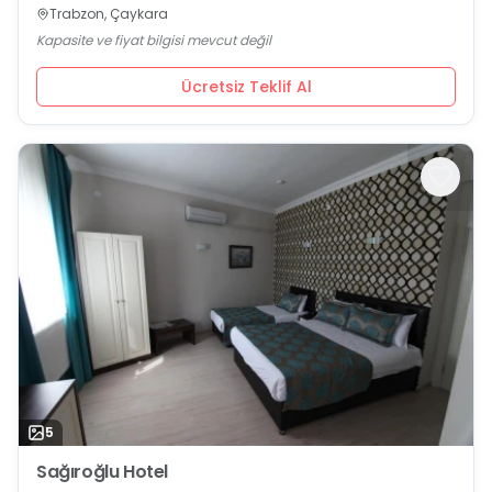
Trabzon, Çaykara
Kapasite ve fiyat bilgisi mevcut değil
Ücretsiz Teklif Al
5
Sağıroğlu Hotel