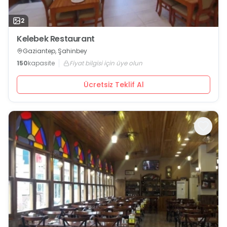
2
Kelebek Restaurant
Gaziantep, Şahinbey
150
kapasite
Fiyat bilgisi için üye olun
Ücretsiz Teklif Al