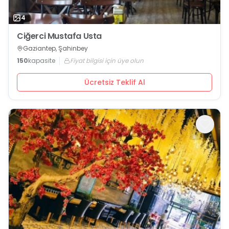
4
Ciğerci Mustafa Usta
Gaziantep, Şahinbey
150
kapasite
Fiyat bilgisi için üye olun
Ücretsiz Teklif Al