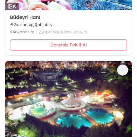
15
Büdeyri Hanı
Gaziantep, Şahinbey
250
kapasite
Fiyat bilgisi için üye olun
Ücretsiz Teklif Al