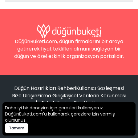
DüğünBuketi.com, düğün firmalarını bir araya
getirerek fiyat teklifleri almanı sağlayan bir
düğün ve özel etkinlik organizasyon portalıdır.
Düğün Hazırlıkları Rehberi
Kullanıcı Sözleşmesi
Bize Ulaşın
Firma Girişi
Kişisel Verilerin Korunması
İş Ortağı
Kariyer
Site Haritası
Daha iyi bir deneyim için çerezleri kullanıyoruz.
DüğünBuketi.com'u kullanarak çerezlere izin vermiş
Filtrele
olursunuz.
© 2016 -
2026
Tüm hakları saklıdır.
Tamam