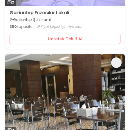
2
Gaziantep Eczacılar Lokali
Gaziantep, Şehitkamil
350
kapasite
Fiyat bilgisi için üye olun
Ücretsiz Teklif Al