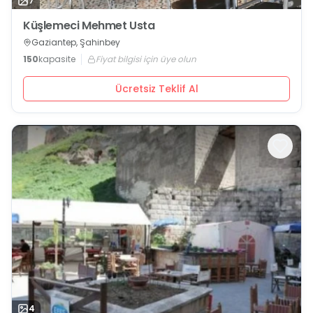
7
Küşlemeci Mehmet Usta
Gaziantep, Şahinbey
150
kapasite
Fiyat bilgisi için üye olun
Ücretsiz Teklif Al
4