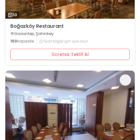
10
Boğazköy Restaurant
Gaziantep, Şahinbey
150
kapasite
Fiyat bilgisi için üye olun
Ücretsiz Teklif Al