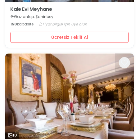
Kale Evi Meyhane
Gaziantep, Şahinbey
150
kapasite
Fiyat bilgisi için üye olun
Ücretsiz Teklif Al
10