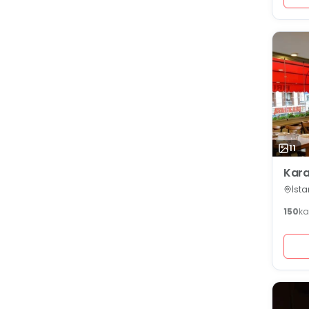
11
Kara
İsta
150
ka