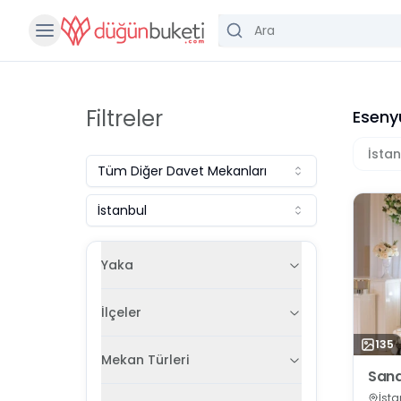
Filtreler
Eseny
İsta
Tüm
Diğer Davet Mekanları
İstanbul
Yaka
İlçeler
135
Mekan Türleri
Sana
İsta