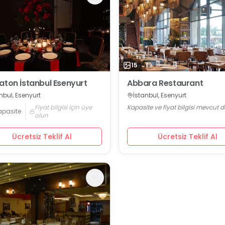
15
aton İstanbul Esenyurt
Abbara Restaurant
nbul, Esenyurt
İstanbul, Esenyurt
Fiyat bilgisi için üye
Kapasite ve fiyat bilgisi mevcut d
apasite
olun
Ücretsiz Teklif Al
Ücretsiz Teklif Al