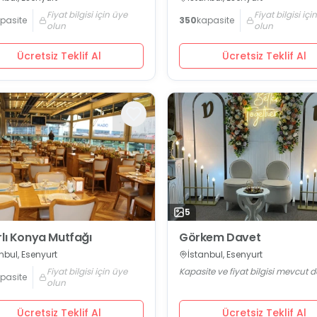
Fiyat bilgisi için üye
Fiyat bilgisi içi
pasite
350
kapasite
olun
olun
Ücretsiz Teklif Al
Ücretsiz Teklif Al
5
rlı Konya Mutfağı
Görkem Davet
nbul, Esenyurt
İstanbul, Esenyurt
Fiyat bilgisi için üye
Kapasite ve fiyat bilgisi mevcut d
pasite
olun
Ücretsiz Teklif Al
Ücretsiz Teklif Al