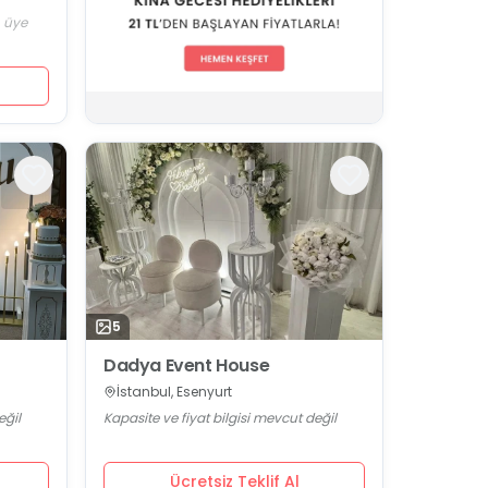
n üye
5
Dadya Event House
İstanbul, Esenyurt
eğil
Kapasite ve fiyat bilgisi mevcut değil
Ücretsiz Teklif Al