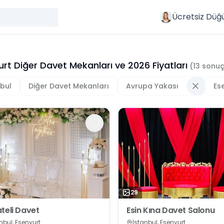
Ücretsiz Düğ
urt Diğer Davet Mekanları
ve
2026
Fiyatları
(
13
sonuç
nbul
Diğer Davet Mekanları
Avrupa Yakası
Es
29
teli Davet
Esin Kına Davet Salonu
nbul, Esenyurt
İstanbul, Esenyurt