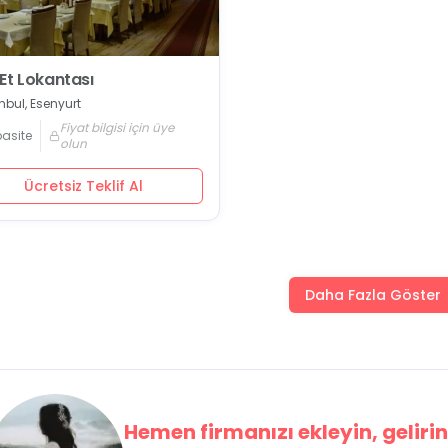
Et Lokantası
nbul, Esenyurt
Fiyat bilgisi için üye
asite
olun
Ücretsiz Teklif Al
Daha Fazla Göster
Hemen firmanızı ekleyin, gelirini