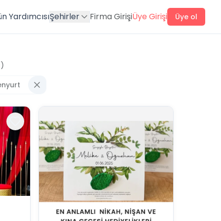
ün Yardımcısı
Şehirler
Firma Girişi
Üye Girişi
Üye ol
)
enyurt