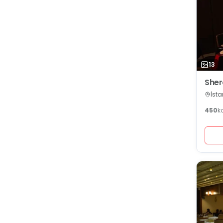
13
Sher
İsta
450
k