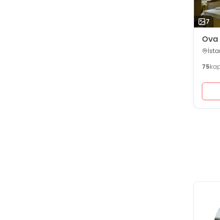
7
Ova 
İsta
75
kap