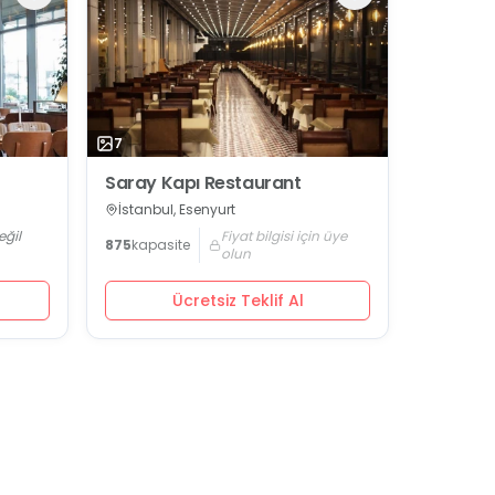
7
Saray Kapı Restaurant
İstanbul, Esenyurt
eğil
Fiyat bilgisi için üye
875
kapasite
olun
Ücretsiz Teklif Al