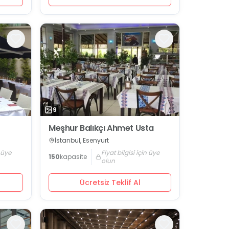
9
Meşhur Balıkçı Ahmet Usta
İstanbul, Esenyurt
n üye
Fiyat bilgisi için üye
150
kapasite
olun
Ücretsiz Teklif Al