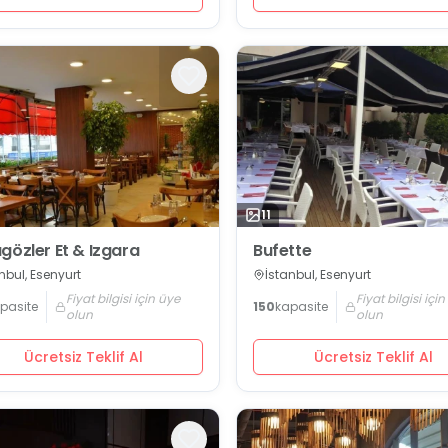
11
gözler Et & Izgara
Bufette
nbul, Esenyurt
İstanbul, Esenyurt
Fiyat bilgisi için üye
Fiyat bilgisi içi
pasite
150
kapasite
olun
olun
Ücretsiz Teklif Al
Ücretsiz Teklif Al