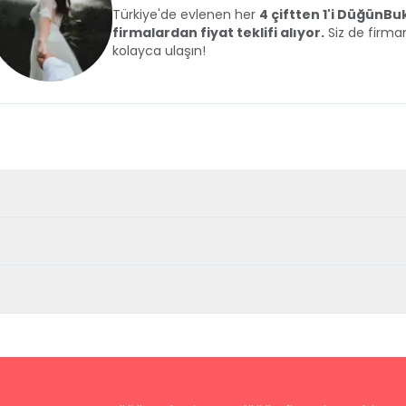
Türkiye'de evlenen her
4 çiftten 1'i DüğünB
firmalardan fiyat teklifi alıyor.
Siz de firman
kolayca ulaşın!