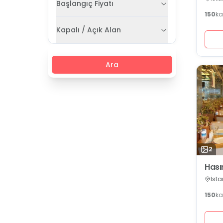
Başlangıç Fiyatı
150
ka
Kapalı / Açık Alan
Ara
2
Hası
İsta
150
ka