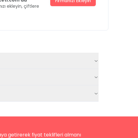
uketi.com'da
Firmanızı Ekleyin
ızı ekleyin, çiftlere
a getirerek fiyat teklifleri almanı