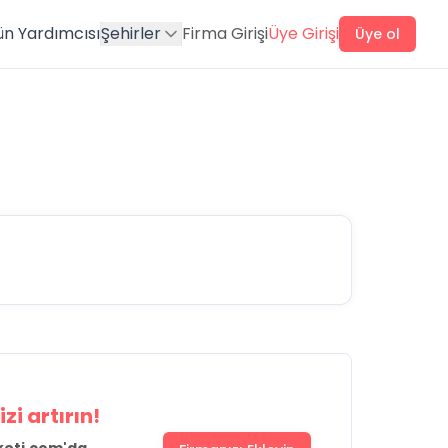
ün Yardımcısı
Şehirler
Firma Girişi
Üye Girişi
Üye ol
zi artırın!