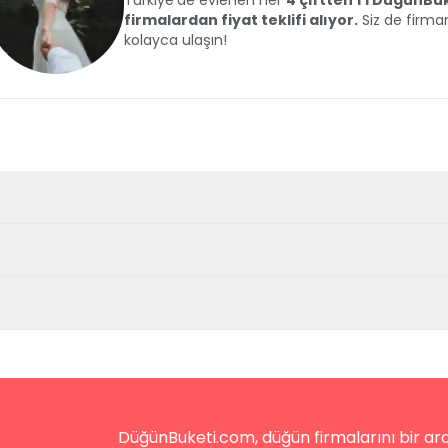
Türkiye'de evlenen her
4 çiftten 1'i DüğünB
firmalardan fiyat teklifi alıyor.
Siz de firman
kolayca ulaşın!
DüğünBuketi.com, düğün firmalarını bir aray