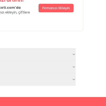
zi artırın!
uketi.com'da
Firmanızı Ekleyin
ızı ekleyin, çiftlere