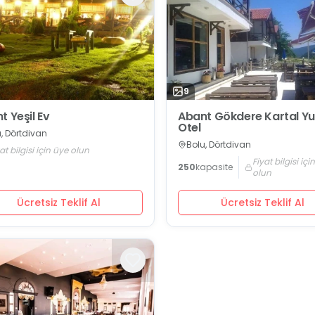
9
t Yeşil Ev
Abant Gökdere Kartal Yu
Otel
, Dörtdivan
Bolu, Dörtdivan
at bilgisi için üye olun
Fiyat bilgisi içi
250
kapasite
olun
Ücretsiz Teklif Al
Ücretsiz Teklif Al