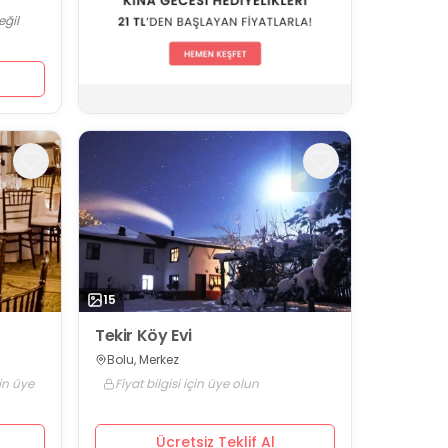
eğil
15
Tekir Köy Evi
Bolu, Merkez
çin üye
Fiyat bilgisi için üye olun
Ücretsiz Teklif Al