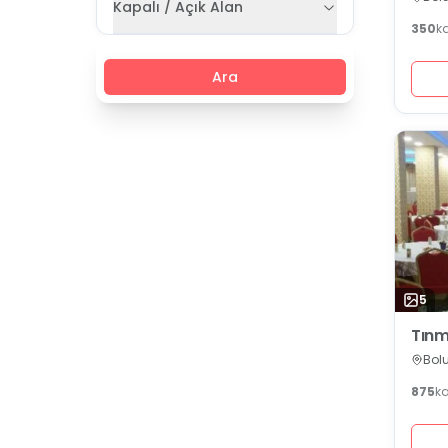
Kapalı / Açık Alan
350
k
Ara
5
Tınm
Bol
875
k