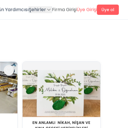
ün Yardımcısı
Şehirler
Firma Girişi
Üye Girişi
Üye ol