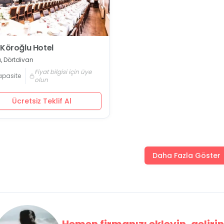
 Köroğlu Hotel
, Dörtdivan
Fiyat bilgisi için üye
apasite
olun
Ücretsiz Teklif Al
Daha Fazla Göster