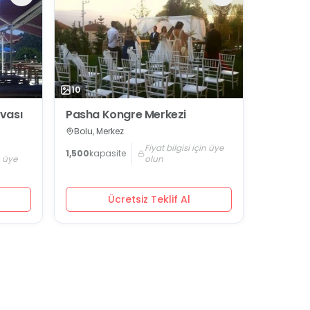
10
vası
Pasha Kongre Merkezi
Bolu, Merkez
Fiyat bilgisi için üye
1,500
kapasite
n üye
olun
Ücretsiz Teklif Al