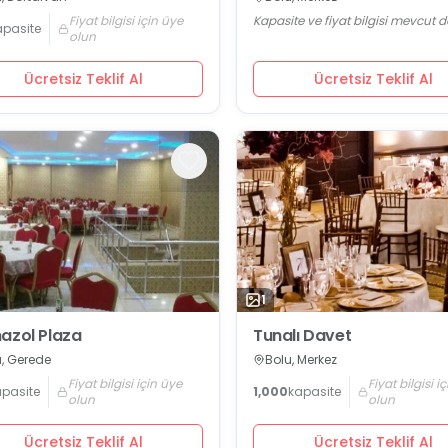
Fiyat bilgisi için üye
Kapasite ve fiyat bilgisi mevcut d
apasite
olun
Ücretsiz Teklif Al
Ücretsiz Teklif Al
1
azol Plaza
Tunalı Davet
u, Gerede
Bolu, Merkez
Fiyat bilgisi için üye
Fiyat bilgisi i
apasite
1,000
kapasite
olun
olun
Ücretsiz Teklif Al
Ücretsiz Teklif Al