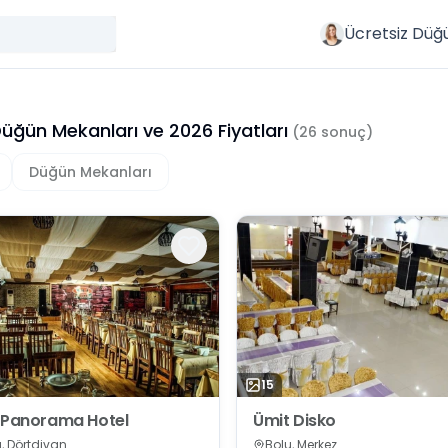
Ücretsiz Düğ
Düğün Mekanları
ve
2026
Fiyatları
(
26
sonuç)
Düğün Mekanları
15
 Panorama Hotel
Ümit Disko
, Dörtdivan
Bolu, Merkez