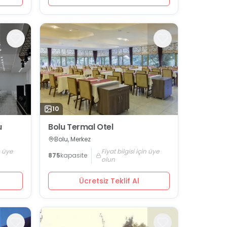
10
u
Bolu Termal Otel
Bolu, Merkez
n üye
Fiyat bilgisi için üye
875
kapasite
olun
Ücretsiz Teklif Al