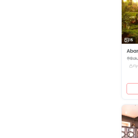
15
Aban
Bolu
Fiy