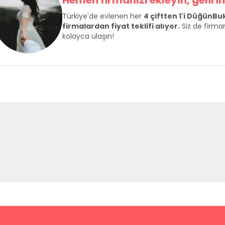
Hemen firmanızı ekleyin, gelirini
Türkiye'de evlenen her
4 çiftten 1'i DüğünB
firmalardan fiyat teklifi alıyor.
Siz de firman
kolayca ulaşın!