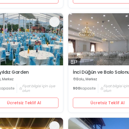
7
nyıldız Garden
İnci Düğün ve Balo Salon
, Merkez
Bolu, Merkez
Fiyat bilgisi için üye
Fiyat bilgisi içi
kapasite
900
kapasite
olun
olun
Ücretsiz Teklif Al
Ücretsiz Teklif Al