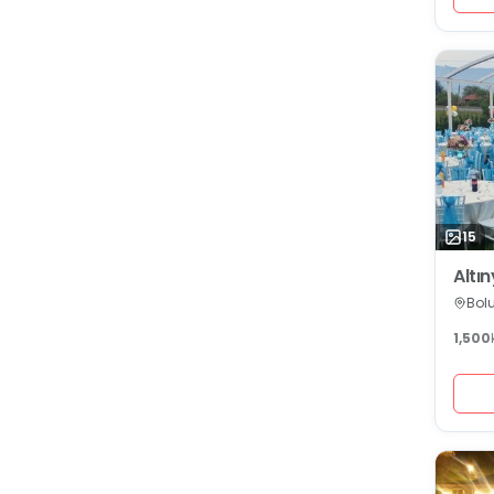
15
Altı
Bolu
1,500