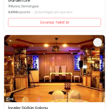
Garden Life
Bursa, Osmangazi
3,000
kapasite
Fiyat bilgisi için üye olun
Ücretsiz Teklif Al
10
İnceler Düğün Salonu