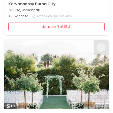
Kervansaray Bursa City
Bursa, Osmangazi
750
kapasite
Fiyat bilgisi için üye olun
Ücretsiz Teklif Al
40