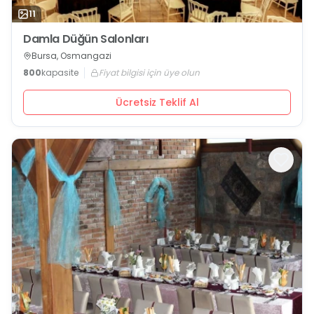
11
Damla Düğün Salonları
Bursa, Osmangazi
800
kapasite
Fiyat bilgisi için üye olun
Ücretsiz Teklif Al