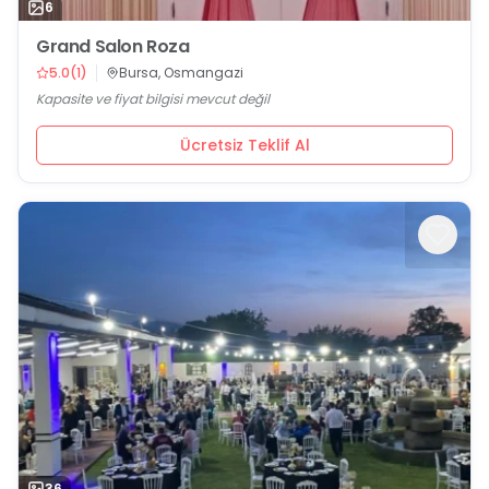
6
Grand Salon Roza
5.0
(
1
)
Bursa, Osmangazi
Kapasite ve fiyat bilgisi mevcut değil
Ücretsiz Teklif Al
36