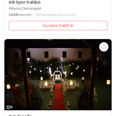
Atlı Spor Kulübü
Bursa, Osmangazi
1,000
kapasite
Fiyat bilgisi için üye olun
Ücretsiz Teklif Al
5