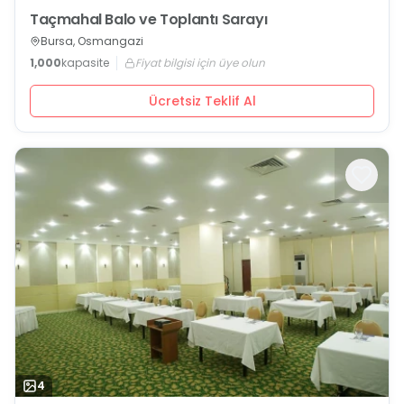
Taçmahal Balo ve Toplantı Sarayı
Bursa, Osmangazi
1,000
kapasite
Fiyat bilgisi için üye olun
Ücretsiz Teklif Al
4