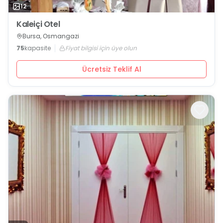
12
Kaleiçi Otel
Bursa, Osmangazi
75
kapasite
Fiyat bilgisi için üye olun
Ücretsiz Teklif Al