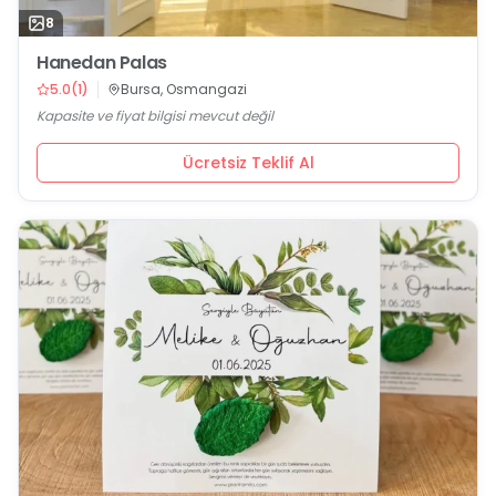
8
Hanedan Palas
5.0
(
1
)
Bursa, Osmangazi
Kapasite ve fiyat bilgisi mevcut değil
Ücretsiz Teklif Al