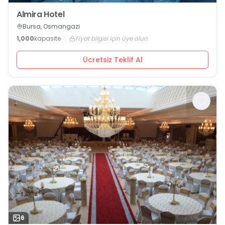
Almira Hotel
Bursa, Osmangazi
1,000
kapasite
Fiyat bilgisi için üye olun
Ücretsiz Teklif Al
6