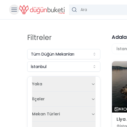
Filtreler
Adala
İsta
Tüm
Düğün Mekanları
İstanbul
Yaka
İlçeler
63
Mekan Türleri
Liya 
İsta