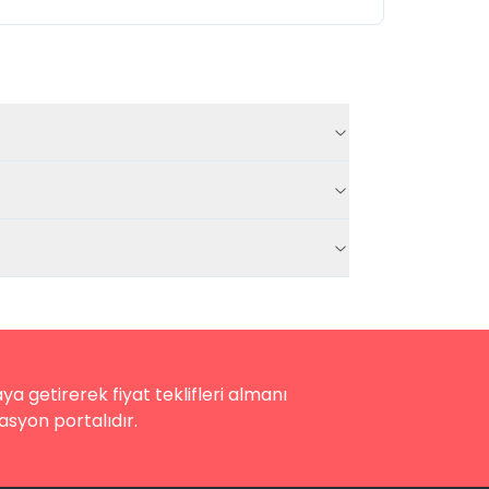
a getirerek fiyat teklifleri almanı
asyon portalıdır.