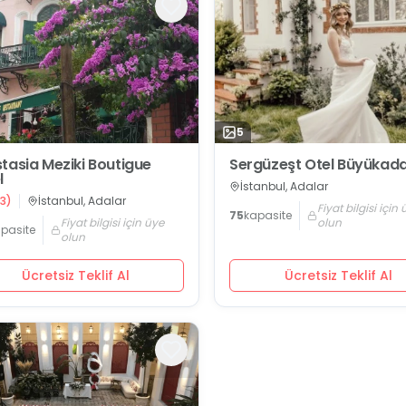
5
tasia Meziki Boutigue
Sergüzeşt Otel Büyükad
l
İstanbul, Adalar
3
)
İstanbul, Adalar
Fiyat bilgisi için
75
kapasite
Fiyat bilgisi için üye
olun
pasite
olun
Ücretsiz Teklif Al
Ücretsiz Teklif Al