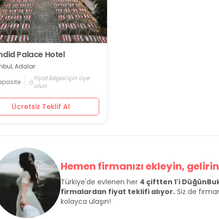
ndid Palace Hotel
nbul, Adalar
Fiyat bilgisi için üye
apasite
olun
Ücretsiz Teklif Al
Hemen firmanızı ekleyin, gelirini
Türkiye'de evlenen her
4 çiftten 1'i DüğünB
firmalardan fiyat teklifi alıyor.
Siz de firman
kolayca ulaşın!