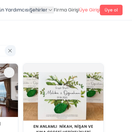
ün Yardımcısı
Şehirler
Firma Girişi
Üye Girişi
Üye ol
l