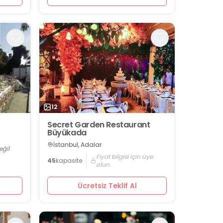
12
Secret Garden Restaurant
Büyükada
İstanbul, Adalar
eğil
Fiyat bilgisi için üye
45
kapasite
olun
Ücretsiz Teklif Al