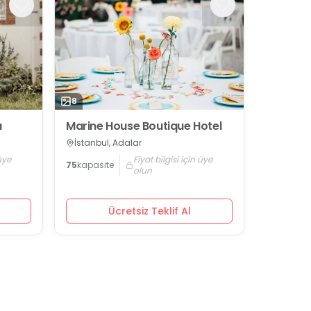
8
a
Marine House Boutique Hotel
İstanbul, Adalar
 üye
Fiyat bilgisi için üye
75
kapasite
olun
Ücretsiz Teklif Al