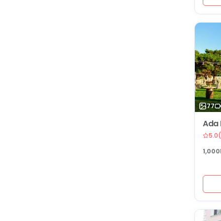
77
Ada
5.0
(
1,000