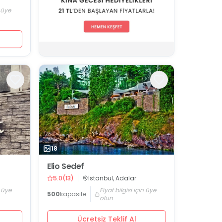
n üye
18
Elio Sedef
5.0
(
13
)
İstanbul, Adalar
n üye
Fiyat bilgisi için üye
500
kapasite
olun
Ücretsiz Teklif Al