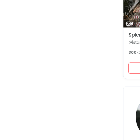
6
Sple
İsta
300
k