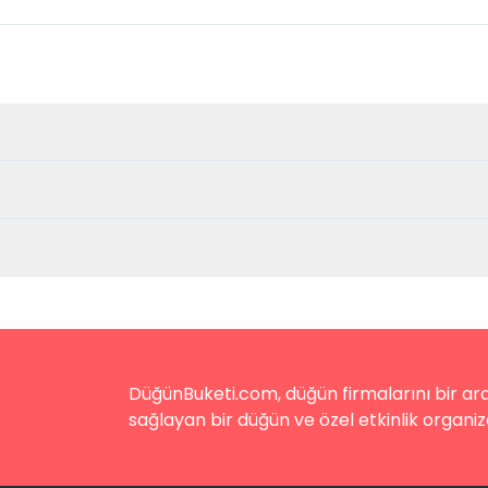
DüğünBuketi.com, düğün firmalarını bir aray
sağlayan bir düğün ve özel etkinlik organiz