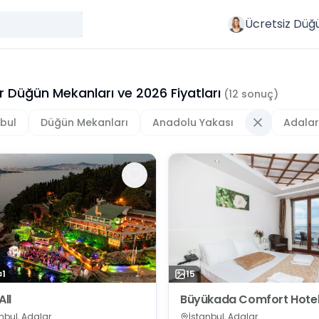
Ücretsiz Düğ
r Düğün Mekanları
ve
2026
Fiyatları
(
12
sonuç)
nbul
Düğün Mekanları
Anadolu Yakası
Adalar
1
15
All
Büyükada Comfort Hote
nbul, Adalar
İstanbul, Adalar