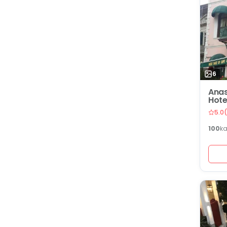
6
Anas
Hote
5.0
(
100
ka