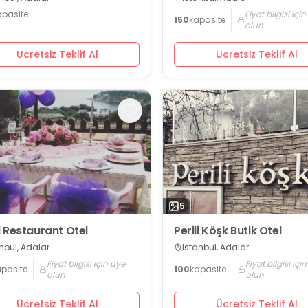
apasite
Fiyat bilgisi içi
150
kapasite
olun
Ücretsiz Teklif Al
Ücretsiz Teklif Al
5
 Restaurant Otel
Perili Köşk Butik Otel
nbul, Adalar
İstanbul, Adalar
Fiyat bilgisi için üye
Fiyat bilgisi içi
apasite
100
kapasite
olun
olun
Ücretsiz Teklif Al
Ücretsiz Teklif Al