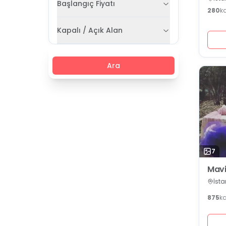
Başlangıç Fiyatı
280
k
Kapalı / Açık Alan
Ara
7
Mavi
İsta
875
k