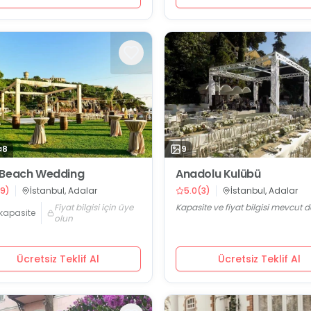
8
9
 Beach Wedding
Anadolu Kulübü
9
)
İstanbul, Adalar
5.0
(
3
)
İstanbul, Adalar
Fiyat bilgisi için üye
Kapasite ve fiyat bilgisi mevcut d
kapasite
olun
Ücretsiz Teklif Al
Ücretsiz Teklif Al