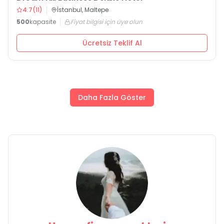
4.7
(
11
)
İstanbul, Maltepe
500
kapasite
Fiyat bilgisi için üye olun
Ücretsiz Teklif Al
Daha Fazla Göster