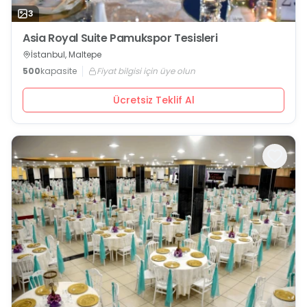
3
Asia Royal Suite Pamukspor Tesisleri
İstanbul, Maltepe
500
kapasite
Fiyat bilgisi için üye olun
Ücretsiz Teklif Al