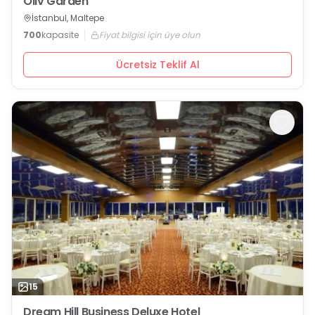
Oliv Garden
İstanbul, Maltepe
700
kapasite
Fiyat bilgisi için üye olun
Ücretsiz Teklif Al
15
Dream Hill Business Deluxe Hotel