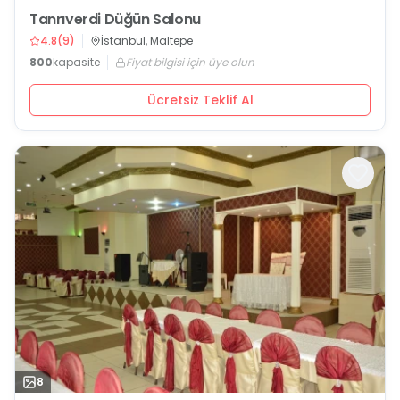
Tanrıverdi Düğün Salonu
4.8
(
9
)
İstanbul, Maltepe
800
kapasite
Fiyat bilgisi için üye olun
Ücretsiz Teklif Al
8