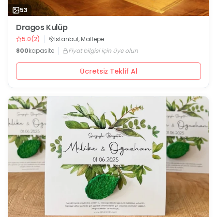
53
Dragos Kulüp
5.0
(
2
)
İstanbul, Maltepe
800
kapasite
Fiyat bilgisi için üye olun
Ücretsiz Teklif Al