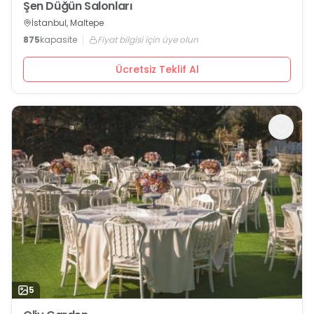
Şen Düğün Salonları
İstanbul, Maltepe
875
kapasite
Fiyat bilgisi için üye olun
Ücretsiz Teklif Al
5