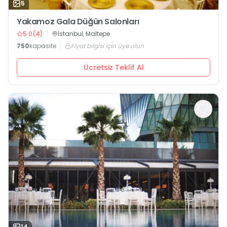
5
Yakamoz Gala Düğün Salonları
5.0
(
4
)
İstanbul, Maltepe
750
kapasite
Fiyat bilgisi için üye olun
Ücretsiz Teklif Al
14