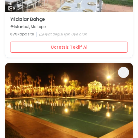
6
Yıldızlar Bahçe
İstanbul, Maltepe
875
kapasite
Fiyat bilgisi için üye olun
Ücretsiz Teklif Al