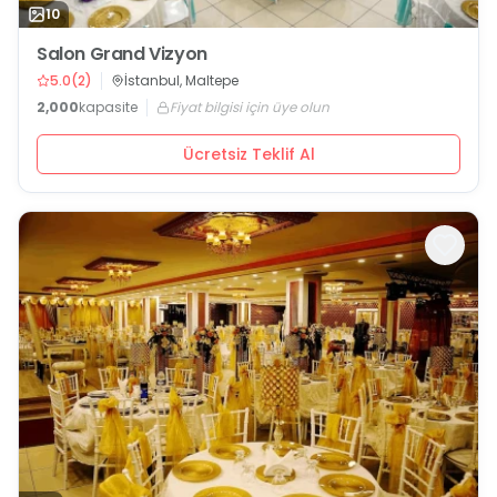
10
Salon Grand Vizyon
5.0
(
2
)
İstanbul, Maltepe
2,000
kapasite
Fiyat bilgisi için üye olun
Ücretsiz Teklif Al