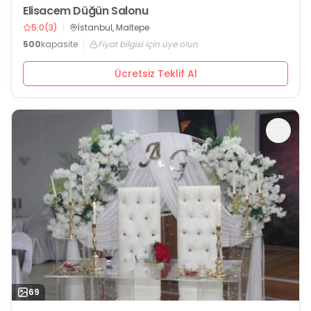
Elisacem Düğün Salonu
5.0
(
3
)
İstanbul, Maltepe
500
kapasite
Fiyat bilgisi için üye olun
Ücretsiz Teklif Al
69