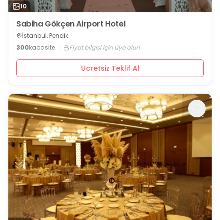
10
Sabiha Gökçen Airport Hotel
İstanbul, Pendik
300
kapasite
Fiyat bilgisi için üye olun
Ücretsiz Teklif Al