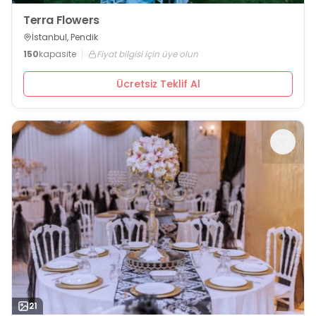
Terra Flowers
İstanbul, Pendik
150
kapasite
Fiyat bilgisi için üye olun
Ücretsiz Teklif Al
21