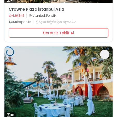
Crowne Plaza İstanbul Asia
4.9
(
34
)
İstanbul, Pendik
1,350
kapasite
Fiyat bilgisi için üye olun
Ücretsiz Teklif Al
10