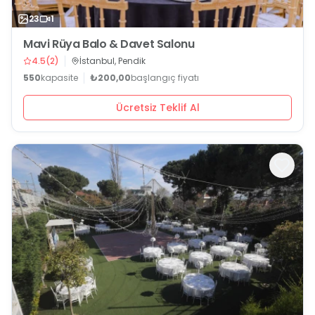
23
1
Mavi Rüya Balo & Davet Salonu
4.5
(
2
)
İstanbul, Pendik
550
kapasite
₺200,00
başlangıç fiyatı
Ücretsiz Teklif Al