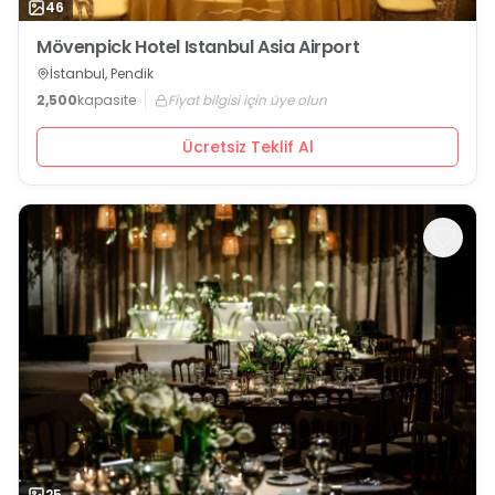
46
Mövenpick Hotel Istanbul Asia Airport
İstanbul, Pendik
2,500
kapasite
Fiyat bilgisi için üye olun
Ücretsiz Teklif Al
25