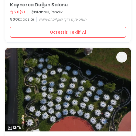
Kaynarca Düğün Salonu
5.0
(
2
)
İstanbul, Pendik
500
kapasite
Fiyat bilgisi için üye olun
Ücretsiz Teklif Al
13
4