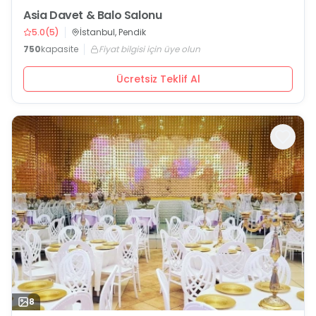
Asia Davet & Balo Salonu
5.0
(
5
)
İstanbul, Pendik
750
kapasite
Fiyat bilgisi için üye olun
Ücretsiz Teklif Al
8