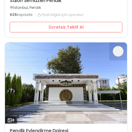
Salon Semazen Pendik
İstanbul, Pendik
625
kapasite
Fiyat bilgisi için üye olun
Ücretsiz Teklif Al
6
Pendik Evlendirme Dairesi