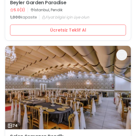
Beyler Garden Paradise
5.0
(
3
)
İstanbul, Pendik
1,000
kapasite
Fiyat bilgisi için üye olun
Ücretsiz Teklif Al
74