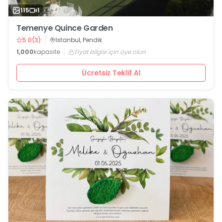
115
1
Temenye Quince Garden
5.0
(
3
)
İstanbul, Pendik
1,000
kapasite
Fiyat bilgisi için üye olun
Ücretsiz Teklif Al