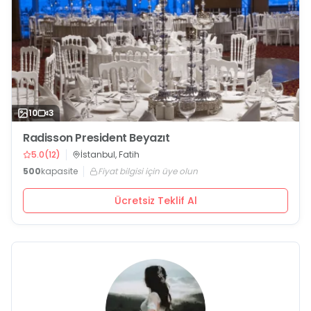
10
3
Radisson President Beyazıt
5.0
(
12
)
İstanbul, Fatih
500
kapasite
Fiyat bilgisi için üye olun
Ücretsiz Teklif Al