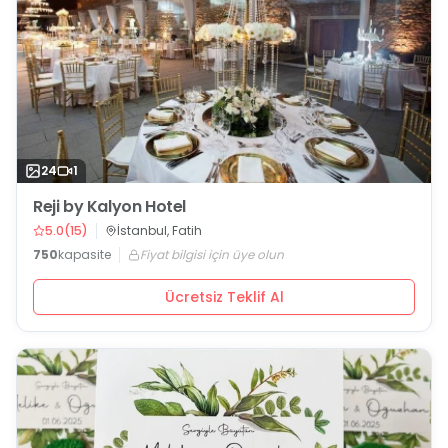
24
1
Reji by Kalyon Hotel
5.0
(
15
)
İstanbul, Fatih
750
kapasite
Fiyat bilgisi için üye olun
Ücretsiz Teklif Al