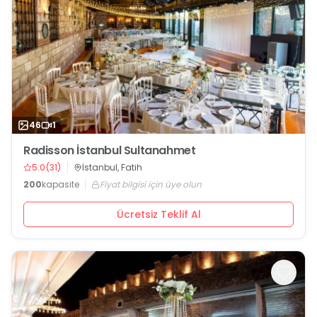
46
1
Radisson İstanbul Sultanahmet
5.0
(
31
)
İstanbul, Fatih
200
kapasite
Fiyat bilgisi için üye olun
Ücretsiz Teklif Al