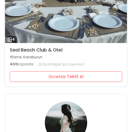
4
Seal Beach Club & Otel
İzmir, Karaburun
400
kapasite
Fiyat bilgisi için üye olun
Ücretsiz Teklif Al