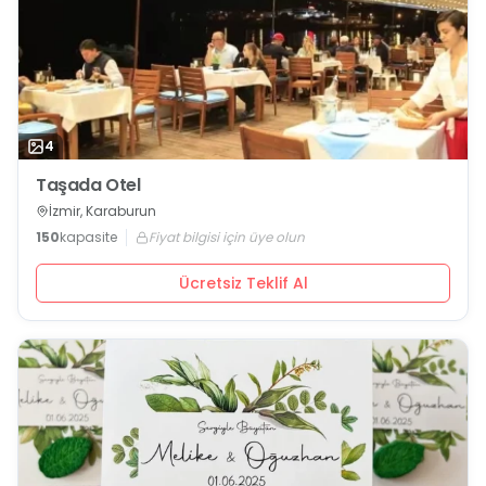
4
Taşada Otel
İzmir, Karaburun
150
kapasite
Fiyat bilgisi için üye olun
Ücretsiz Teklif Al