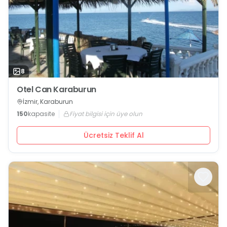
8
Otel Can Karaburun
İzmir, Karaburun
150
kapasite
Fiyat bilgisi için üye olun
Ücretsiz Teklif Al