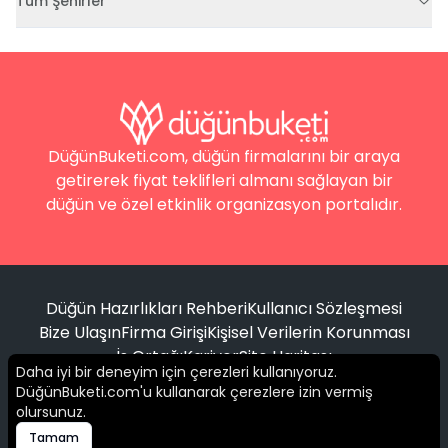
Tüm Şehirler
DüğünBuketi.com, düğün firmalarını bir araya
getirerek fiyat teklifleri almanı sağlayan bir
düğün ve özel etkinlik organizasyon portalıdır.
Düğün Hazırlıkları Rehberi
Kullanıcı Sözleşmesi
Bize Ulaşın
Firma Girişi
Kişisel Verilerin Korunması
İş Ortağı
Kariyer
Site Haritası
Daha iyi bir deneyim için çerezleri kullanıyoruz.
DüğünBuketi.com'u kullanarak çerezlere izin vermiş
Filtrele
olursunuz.
© 2016 -
2026
Tüm hakları saklıdır.
Tamam