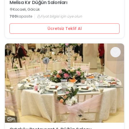
Melisa Kır Düğün Salonları
Kocaeli, Gölcük
700
kapasite
Fiyat bilgisi için üye olun
Ücretsiz Teklif Al
11