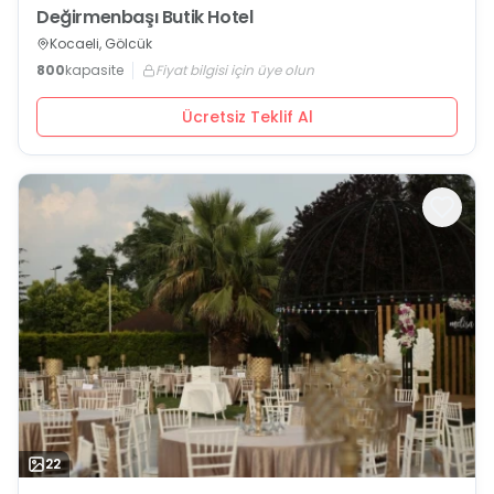
Değirmenbaşı Butik Hotel
Kocaeli, Gölcük
800
kapasite
Fiyat bilgisi için üye olun
Ücretsiz Teklif Al
22