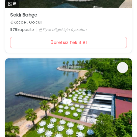
15
Saklı Bahçe
Kocaeli, Gölcük
875
kapasite
Fiyat bilgisi için üye olun
Ücretsiz Teklif Al