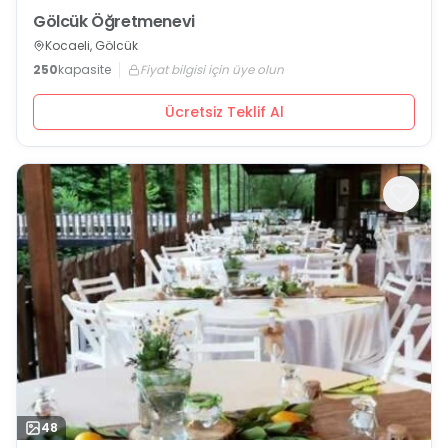
Gölcük Öğretmenevi
Kocaeli, Gölcük
250
kapasite
Fiyat bilgisi için üye olun
Ücretsiz Teklif Al
48