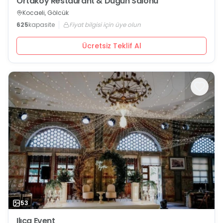
Ortaköy Restaurant & Düğün Salonu
Kocaeli, Gölcük
625
kapasite
Fiyat bilgisi için üye olun
Ücretsiz Teklif Al
53
Ilıca Event