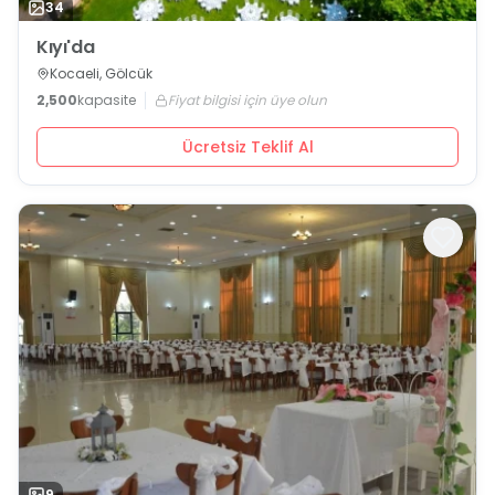
34
Kıyı'da
Kocaeli, Gölcük
2,500
kapasite
Fiyat bilgisi için üye olun
Ücretsiz Teklif Al
9