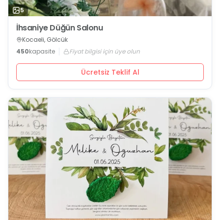
5
İhsaniye Düğün Salonu
Kocaeli, Gölcük
450
kapasite
Fiyat bilgisi için üye olun
Ücretsiz Teklif Al