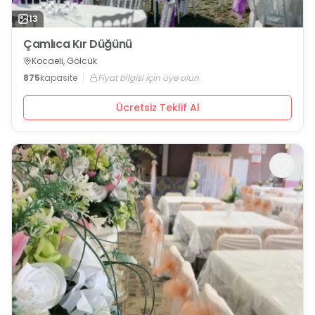
13
Çamlıca Kır Düğünü
Kocaeli, Gölcük
875
kapasite
Fiyat bilgisi için üye olun
Ücretsiz Teklif Al