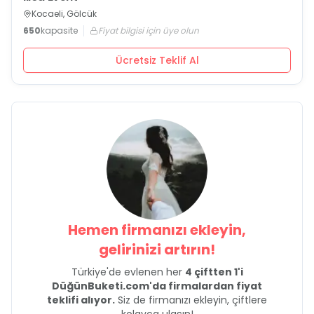
Kocaeli, Gölcük
650
kapasite
Fiyat bilgisi için üye olun
Ücretsiz Teklif Al
Hemen firmanızı ekleyin,
gelirinizi artırın!
Türkiye'de evlenen her
4 çiftten 1'i
DüğünBuketi.com'da firmalardan fiyat
teklifi alıyor.
Siz de firmanızı ekleyin, çiftlere
kolayca ulaşın!