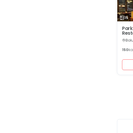
15
Park
Rest
Bol
150
ka