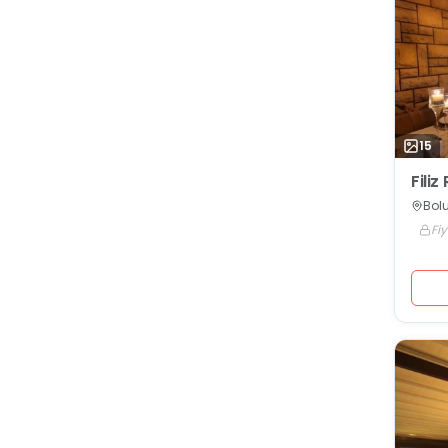
15
Fili
Bolu
Fiy