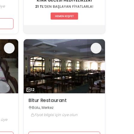
 üye
12
Bitur Restaurant
Bolu, Merkez
Fiyat bilgisi için üye olun
n üye