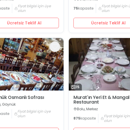
Fiyat bilgisi için üye
Fiyat bilgisi için
asite
75
kapasite
olun
olun
Ücretsiz Teklif Al
Ücretsiz Teklif Al
15
ük Osmanlı Sofrası
Murat'ın Yeri Et & Mangal
Restaurant
u, Göynük
Bolu, Merkez
Fiyat bilgisi için üye
asite
olun
Fiyat bilgisi içi
875
kapasite
olun