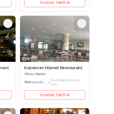
Ücretsiz Teklif Al
12
urant
Kazancım Hizmet Restaurant
Bolu, Merkez
Fiyat bilgisi için üye
150
kapasite
olun
Ücretsiz Teklif Al