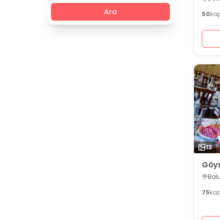
Ara
50
kap
13
Göyn
Bol
75
kap