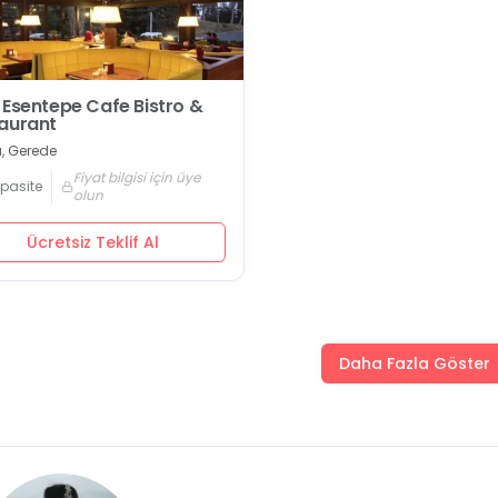
 Esentepe Cafe Bistro &
aurant
u, Gerede
Fiyat bilgisi için üye
pasite
olun
Ücretsiz Teklif Al
Daha Fazla Göster