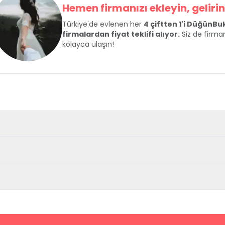
Hemen firmanızı ekleyin, gelirini
Türkiye'de evlenen her
4 çiftten 1'i DüğünB
firmalardan fiyat teklifi alıyor.
Siz de firman
kolayca ulaşın!