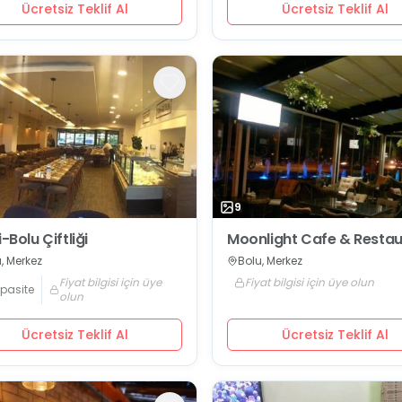
Ücretsiz Teklif Al
Ücretsiz Teklif Al
9
i-Bolu Çiftliği
Moonlight Cafe & Resta
, Merkez
Bolu, Merkez
Fiyat bilgisi için üye
Fiyat bilgisi için üye olun
pasite
olun
Ücretsiz Teklif Al
Ücretsiz Teklif Al