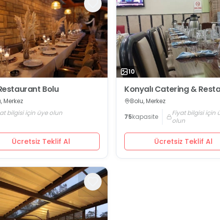
10
z Restaurant Bolu
Konyalı Catering & Rest
, Merkez
Bolu, Merkez
at bilgisi için üye olun
Fiyat bilgisi için
75
kapasite
olun
Ücretsiz Teklif Al
Ücretsiz Teklif Al