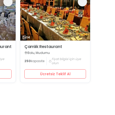
14
aurant
Çamlık Restaurant
Bolu, Mudurnu
 üye
Fiyat bilgisi için üye
250
kapasite
olun
Ücretsiz Teklif Al