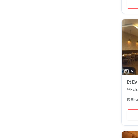
15
Et Ev
Bolu
150
ka