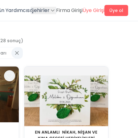
ün Yardımcısı
Şehirler
Firma Girişi
Üye Girişi
Üye ol
(
28
sonuç)
arı