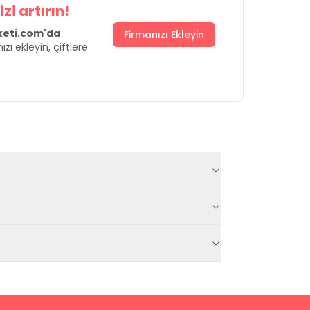
zi artırın!
uketi.com'da
Firmanızı Ekleyin
ızı ekleyin, çiftlere