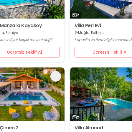
2
a Manzara Kayaköy
Villa Peri Evi
a, Fethiye
Muğla, Fethiye
te ve fiyat bilgisi mevcut değil
Kapasite ve fiyat bilgisi mevcut d
Ücretsiz Teklif Al
Ücretsiz Teklif Al
2
a Çimen 2
Villa Almond