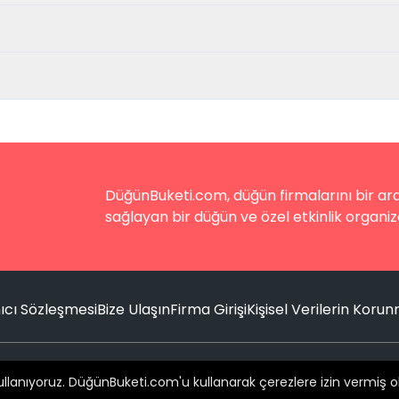
DüğünBuketi.com, düğün firmalarını bir aray
sağlayan bir düğün ve özel etkinlik organiz
ıcı Sözleşmesi
Bize Ulaşın
Firma Girişi
Kişisel Verilerin Koru
© 2016 -
2026
Tüm hakları saklıdır.
kullanıyoruz. DüğünBuketi.com'u kullanarak çerezlere izin vermiş o