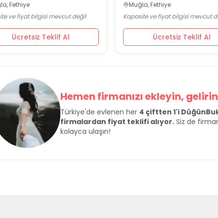
a, Fethiye
Muğla, Fethiye
te ve fiyat bilgisi mevcut değil
Kapasite ve fiyat bilgisi mevcut d
Ücretsiz Teklif Al
Ücretsiz Teklif Al
Hemen firmanızı ekleyin, gelirini
Türkiye'de evlenen her
4 çiftten 1'i DüğünB
firmalardan fiyat teklifi alıyor.
Siz de firman
kolayca ulaşın!