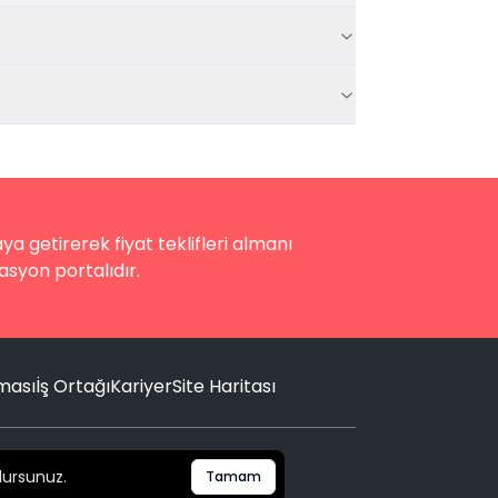
a getirerek fiyat teklifleri almanı
asyon portalıdır.
nması
İş Ortağı
Kariyer
Site Haritası
lursunuz.
Tamam