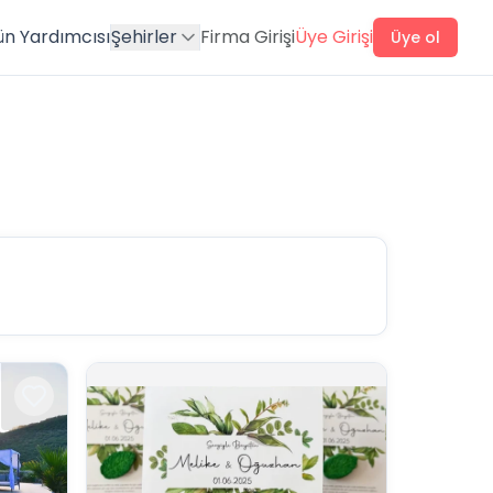
ün Yardımcısı
Şehirler
Firma Girişi
Üye Girişi
Üye ol