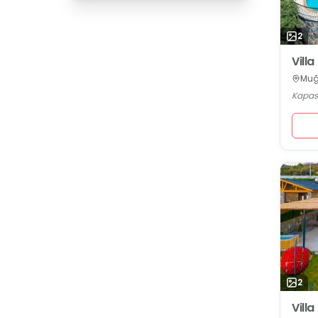
2
Vill
Muğl
Kapasi
2
Vill