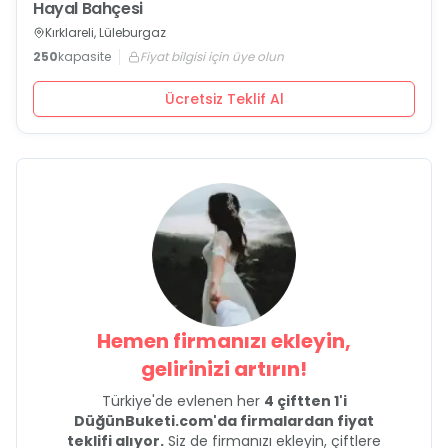
Hayal Bahçesi
Kırklareli, Lüleburgaz
250
kapasite
Fiyat bilgisi için üye olun
Ücretsiz Teklif Al
Hemen firmanızı ekleyin,
gelirinizi artırın!
Türkiye'de evlenen her
4 çiftten 1'i
DüğünBuketi.com'da firmalardan fiyat
teklifi alıyor.
Siz de firmanızı ekleyin, çiftlere