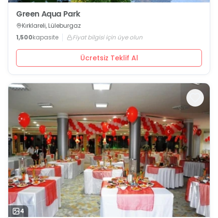
Green Aqua Park
Kırklareli, Lüleburgaz
1,500
kapasite
Fiyat bilgisi için üye olun
Ücretsiz Teklif Al
4