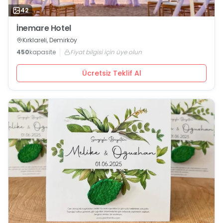
42
İnemare Hotel
Kırklareli, Demirköy
450
kapasite
Fiyat bilgisi için üye olun
Ücretsiz Teklif Al