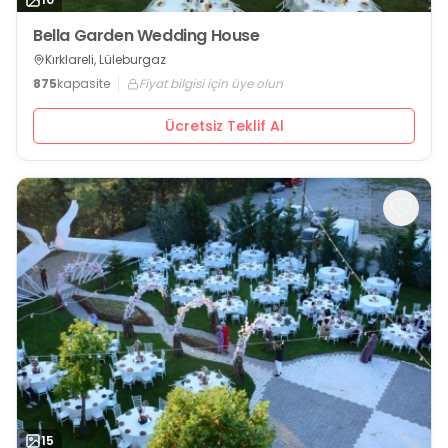
Bella Garden Wedding House
Kırklareli, Lüleburgaz
875
kapasite
Fiyat bilgisi için üye olun
Ücretsiz Teklif Al
15