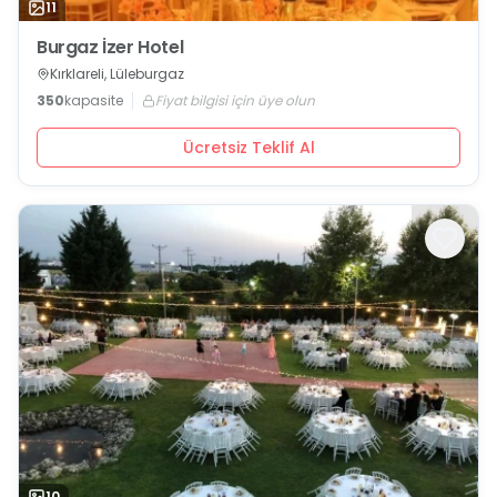
11
Burgaz İzer Hotel
Kırklareli, Lüleburgaz
350
kapasite
Fiyat bilgisi için üye olun
Ücretsiz Teklif Al
10