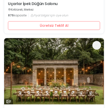
Uçarlar İpek Düğün Salonu
Kırklareli, Merkez
875
kapasite
Fiyat bilgisi için üye olun
Ücretsiz Teklif Al
1