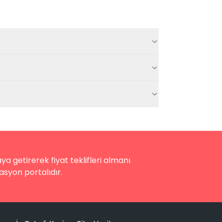
a getirerek fiyat teklifleri almanı
asyon portalıdır.