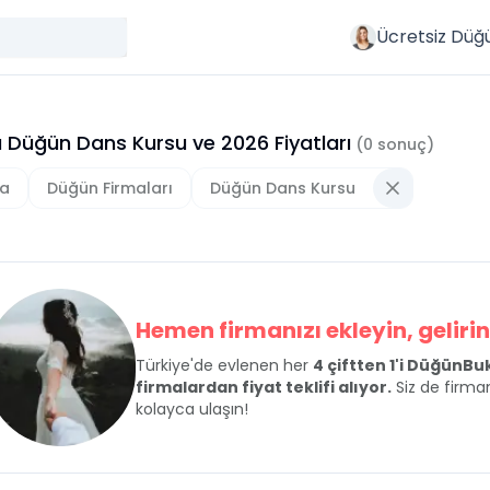
Ücretsiz Düğ
 Düğün Dans Kursu
ve
2026
Fiyatları
(
0
sonuç)
a
Düğün Firmaları
Düğün Dans Kursu
Hemen firmanızı ekleyin, gelirini
Türkiye'de evlenen her
4 çiftten 1'i DüğünB
firmalardan fiyat teklifi alıyor.
Siz de firman
kolayca ulaşın!