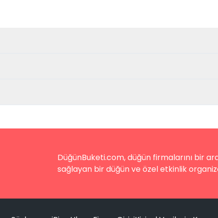
DüğünBuketi.com, düğün firmalarını bir aray
sağlayan bir düğün ve özel etkinlik organiz