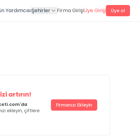
ün Yardımcısı
Şehirler
Firma Girişi
Üye Girişi
Üye ol
zi artırın!
uketi.com'da
Firmanızı Ekleyin
ızı ekleyin, çiftlere