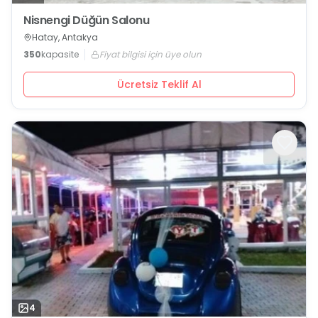
Nisnengi Düğün Salonu
Hatay, Antakya
350
kapasite
Fiyat bilgisi için üye olun
Ücretsiz Teklif Al
4