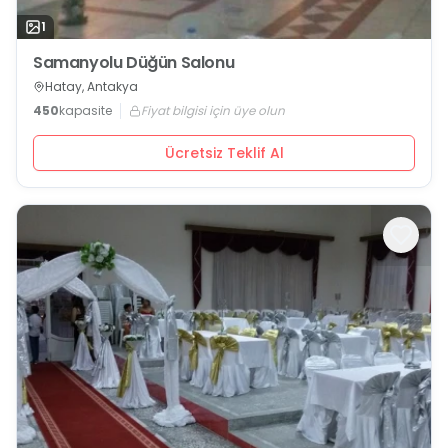
1
Samanyolu Düğün Salonu
Hatay, Antakya
450
kapasite
Fiyat bilgisi için üye olun
Ücretsiz Teklif Al