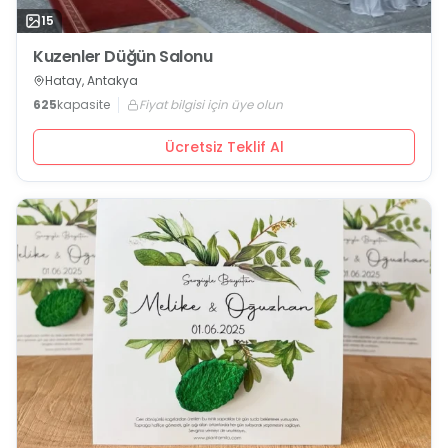
15
Kuzenler Düğün Salonu
Hatay, Antakya
625
kapasite
Fiyat bilgisi için üye olun
Ücretsiz Teklif Al