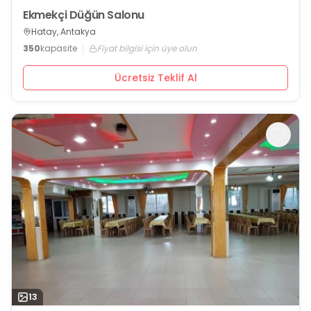
Ekmekçi Düğün Salonu
Hatay, Antakya
350
kapasite
Fiyat bilgisi için üye olun
Ücretsiz Teklif Al
13