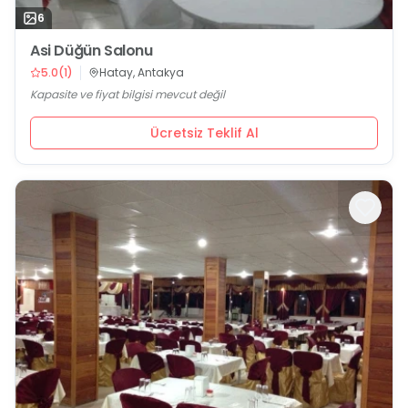
6
Asi Düğün Salonu
5.0
(
1
)
Hatay, Antakya
Kapasite ve fiyat bilgisi mevcut değil
Ücretsiz Teklif Al