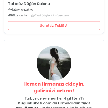
Tatlısöz Düğün Salonu
Hatay, Antakya
450
kapasite
Fiyat bilgisi için üye olun
Ücretsiz Teklif Al
Hemen firmanızı ekleyin,
gelirinizi artırın!
Türkiye'de evlenen her
4 çiftten 1'i
DüğünBuketi.com'da firmalardan fiyat
teklifi alıyor.
Siz de firmanızı ekleyin, çiftlere