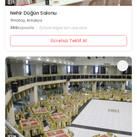
1
Nehir Düğün Salonu
Hatay, Antakya
350
kapasite
Fiyat bilgisi için üye olun
Ücretsiz Teklif Al
15