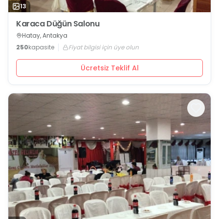
13
Karaca Düğün Salonu
Hatay, Antakya
250
kapasite
Fiyat bilgisi için üye olun
Ücretsiz Teklif Al