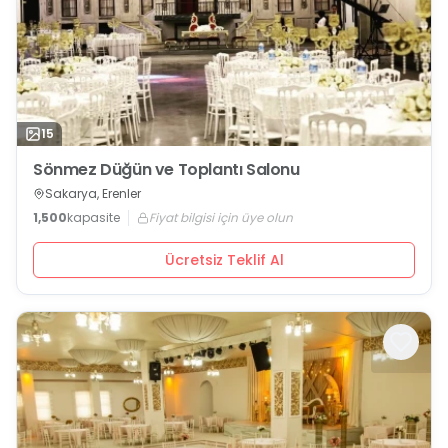
15
Sönmez Düğün ve Toplantı Salonu
Sakarya, Erenler
1,500
kapasite
Fiyat bilgisi için üye olun
Ücretsiz Teklif Al