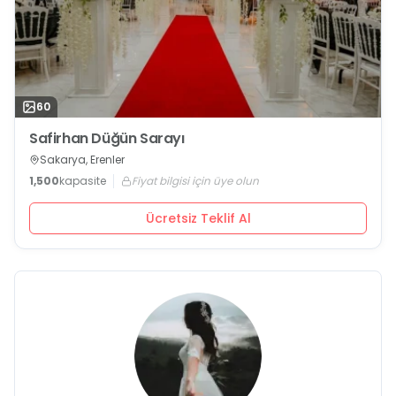
60
Safirhan Düğün Sarayı
Sakarya, Erenler
1,500
kapasite
Fiyat bilgisi için üye olun
Ücretsiz Teklif Al