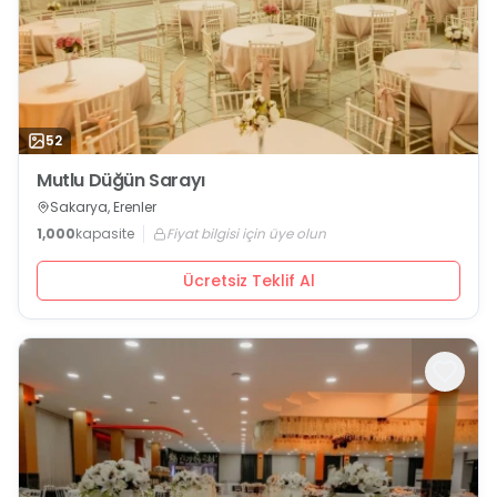
52
Mutlu Düğün Sarayı
Sakarya, Erenler
1,000
kapasite
Fiyat bilgisi için üye olun
Ücretsiz Teklif Al