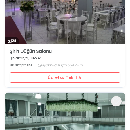
28
Şirin Düğün Salonu
Sakarya, Erenler
800
kapasite
Fiyat bilgisi için üye olun
Ücretsiz Teklif Al