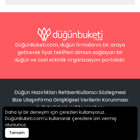
DüğünBuketi.com, düğün firmalarını bir araya
getirerek fiyat teklifleri almanı sağlayan bir
düğün ve özel etkinlik organizasyon portalıdır.
Düğün Hazırlıkları Rehberi
Kullanıcı Sözleşmesi
Bize Ulaşın
Firma Girişi
Kişisel Verilerin Korunması
İş Ortağı
Kariyer
Site Haritası
Daha iyi bir deneyim için çerezleri kullanıyoruz.
DüğünBuketi.com'u kullanarak çerezlere izin vermiş
Filtrele
olursunuz.
© 2016 -
2026
Tüm hakları saklıdır.
Tamam