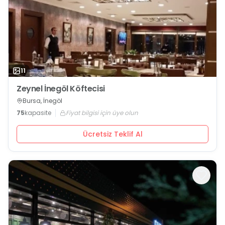
11
Zeynel İnegöl Köftecisi
Bursa, İnegöl
75
kapasite
Fiyat bilgisi için üye olun
Ücretsiz Teklif Al