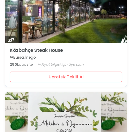
7
Közbahçe Steak House
Bursa, İnegöl
250
kapasite
Fiyat bilgisi için üye olun
Ücretsiz Teklif Al