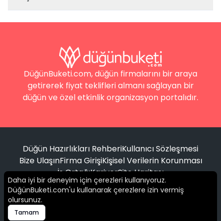
DüğünBuketi.com, düğün firmalarını bir araya
getirerek fiyat teklifleri almanı sağlayan bir
düğün ve özel etkinlik organizasyon portalıdır.
Düğün Hazırlıkları Rehberi
Kullanıcı Sözleşmesi
Bize Ulaşın
Firma Girişi
Kişisel Verilerin Korunması
İş Ortağı
Kariyer
Site Haritası
Daha iyi bir deneyim için çerezleri kullanıyoruz.
DüğünBuketi.com'u kullanarak çerezlere izin vermiş
Filtrele
olursunuz.
© 2016 -
2026
Tüm hakları saklıdır.
Tamam