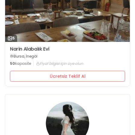
5
Narin Alabalık Evi
Bursa, İnegöl
50
kapasite
Fiyat bilgisi için üye olun
Ücretsiz Teklif Al