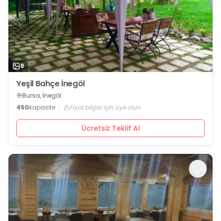
8
Yeşil Bahçe İnegöl
Bursa, İnegöl
450
kapasite
Fiyat bilgisi için üye olun
Ücretsiz Teklif Al