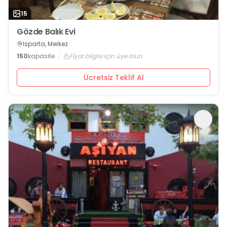
15
Gözde Balık Evi
Isparta, Merkez
150
kapasite
Fiyat bilgisi için üye olun
Ücretsiz Teklif Al