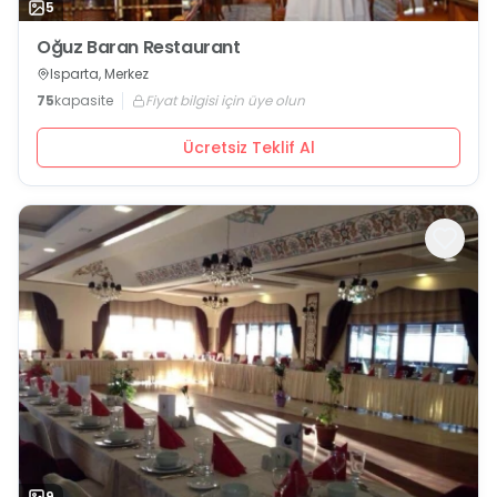
5
Oğuz Baran Restaurant
Isparta, Merkez
75
kapasite
Fiyat bilgisi için üye olun
Ücretsiz Teklif Al
9