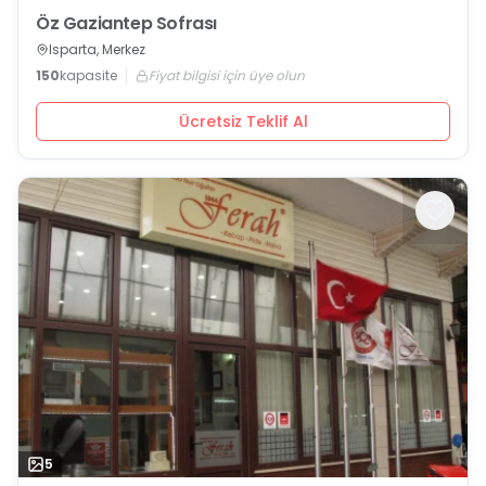
Öz Gaziantep Sofrası
Isparta, Merkez
150
kapasite
Fiyat bilgisi için üye olun
Ücretsiz Teklif Al
5