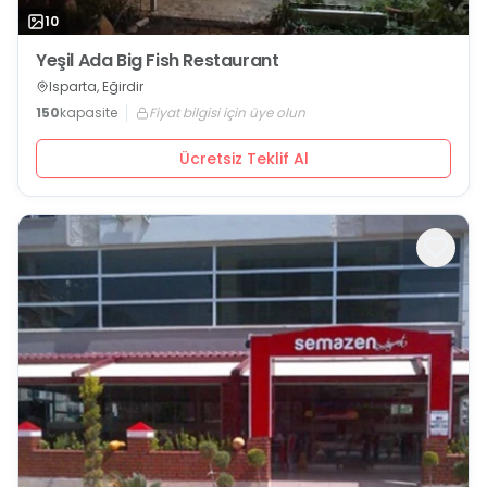
10
Yeşil Ada Big Fish Restaurant
Isparta, Eğirdir
150
kapasite
Fiyat bilgisi için üye olun
Ücretsiz Teklif Al