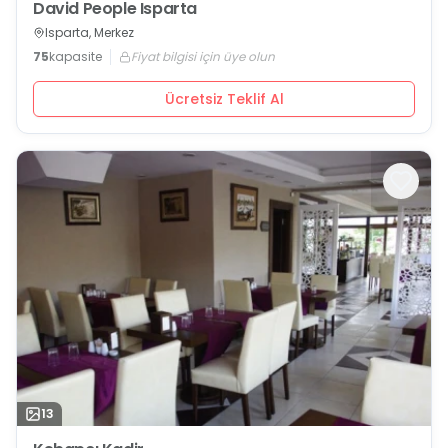
David People Isparta
Isparta, Merkez
75
kapasite
Fiyat bilgisi için üye olun
Ücretsiz Teklif Al
13