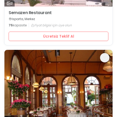
2
Semazen Restaurant
Isparta, Merkez
75
kapasite
Fiyat bilgisi için üye olun
Ücretsiz Teklif Al