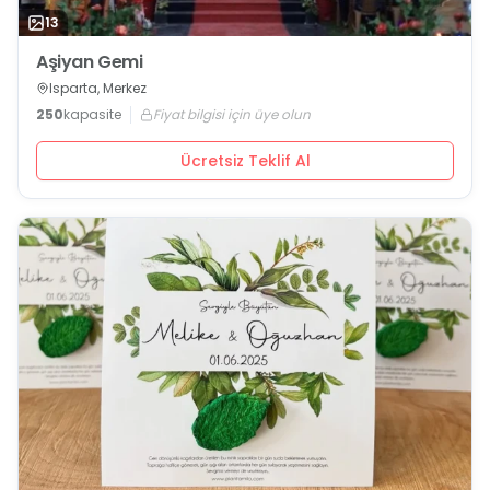
13
Aşiyan Gemi
Isparta, Merkez
250
kapasite
Fiyat bilgisi için üye olun
Ücretsiz Teklif Al