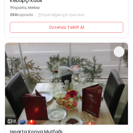
Kebapçı Kadir
Isparta, Merkez
250
kapasite
Fiyat bilgisi için üye olun
Ücretsiz Teklif Al
12
Isparta Konya Mutfağı