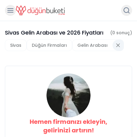
Sivas Gelin Arabası
ve
2026
Fiyatları
(
0
sonuç)
Sivas
Düğün Firmaları
Gelin Arabası
Hemen firmanızı ekleyin,
gelirinizi artırın!