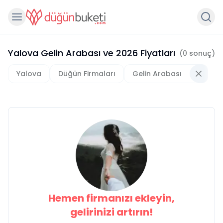
Yalova Gelin Arabası
ve
2026
Fiyatları
(
0
sonuç)
Yalova
Düğün Firmaları
Gelin Arabası
Hemen firmanızı ekleyin,
gelirinizi artırın!