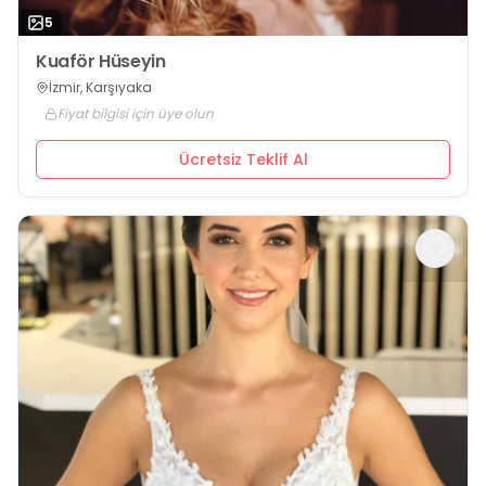
5
Kuaför Hüseyin
İzmir, Karşıyaka
Fiyat bilgisi için üye olun
Ücretsiz Teklif Al