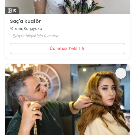
10
Saç'a Kuaför
İzmir, Karşıyaka
Fiyat bilgisi için üye olun
Ücretsiz Teklif Al