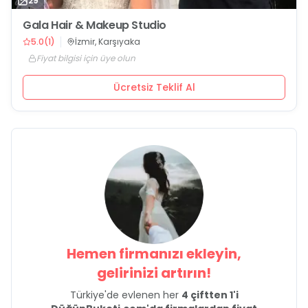
29
Gala Hair & Makeup Studio
5.0
(
1
)
İzmir, Karşıyaka
Fiyat bilgisi için üye olun
Ücretsiz Teklif Al
Hemen firmanızı ekleyin,
gelirinizi artırın!
Türkiye'de evlenen her
4 çiftten 1'i