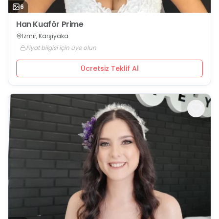
6
Han Kuaför Prime
İzmir, Karşıyaka
Fiyat bilgisi için üye olun
Ücretsiz Teklif Al