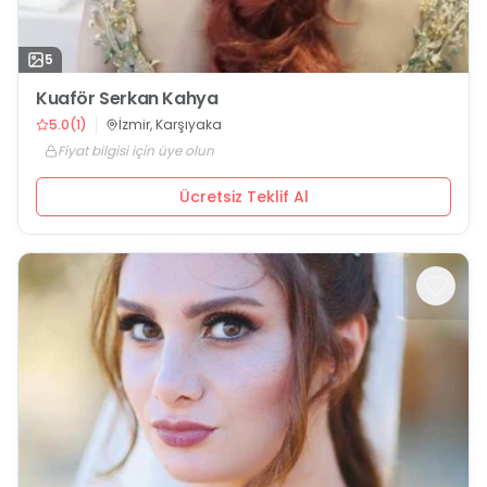
5
Kuaför Serkan Kahya
5.0
(
1
)
İzmir, Karşıyaka
Fiyat bilgisi için üye olun
Ücretsiz Teklif Al