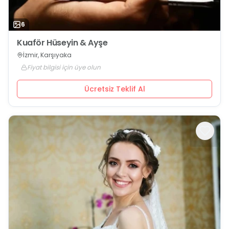
6
Kuaför Hüseyin & Ayşe
İzmir, Karşıyaka
Fiyat bilgisi için üye olun
Ücretsiz Teklif Al