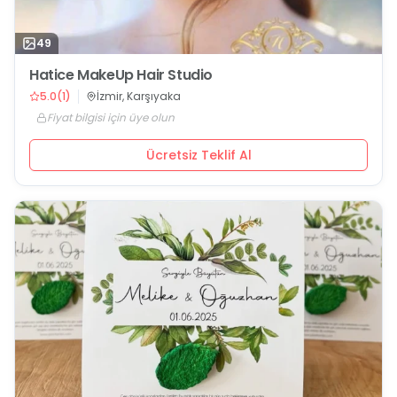
49
Hatice MakeUp Hair Studio
5.0
(
1
)
İzmir, Karşıyaka
Fiyat bilgisi için üye olun
Ücretsiz Teklif Al