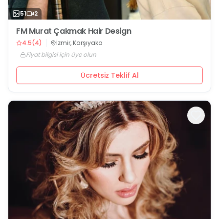
51
2
FM Murat Çakmak Hair Design
4.5
(
4
)
İzmir, Karşıyaka
Fiyat bilgisi için üye olun
Ücretsiz Teklif Al