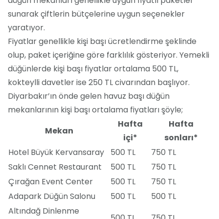
düğün mekanları genellikle uygun fiyatlı paketler
sunarak çiftlerin bütçelerine uygun seçenekler
yaratıyor.
Fiyatlar genellikle kişi başı ücretlendirme şeklinde
olup, paket içeriğine göre farklılık gösteriyor. Yemekli
düğünlerde kişi başı fiyatlar ortalama 500 TL,
kokteylli davetler ise 250 TL civarından başlıyor.
Diyarbakır’ın önde gelen havuz başı düğün
mekanlarının kişi başı ortalama fiyatları şöyle;
Hafta
Hafta
Mekan
içi*
sonları*
Hotel Büyük Kervansaray
500 TL
750 TL
Saklı Cennet Restaurant
500 TL
750 TL
Çırağan Event Center
500 TL
750 TL
Adapark Düğün Salonu
500 TL
500 TL
Altındağ Dinlenme
500 TL
750 TL