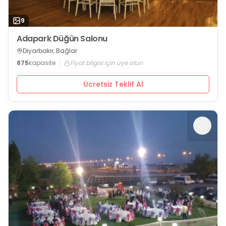
9
Adapark Düğün Salonu
Diyarbakır, Bağlar
875
kapasite
Fiyat bilgisi için üye olun
Ücretsiz Teklif Al