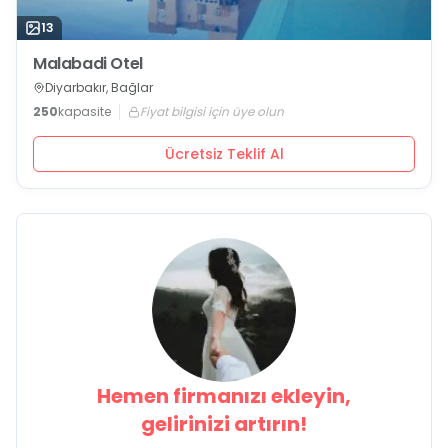
13
Malabadi Otel
Diyarbakır, Bağlar
250
kapasite
Fiyat bilgisi için üye olun
Ücretsiz Teklif Al
Hemen firmanızı ekleyin,
gelirinizi artırın!