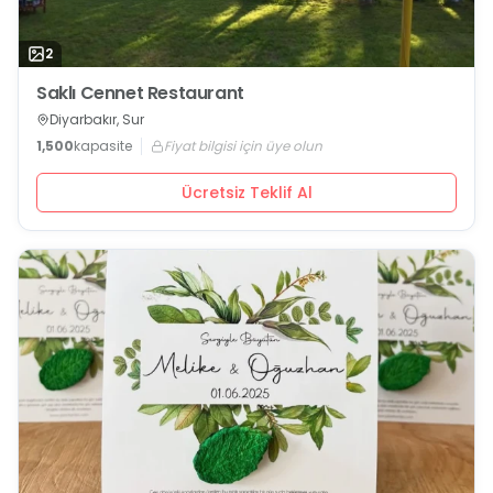
2
Saklı Cennet Restaurant
Diyarbakır, Sur
1,500
kapasite
Fiyat bilgisi için üye olun
Ücretsiz Teklif Al