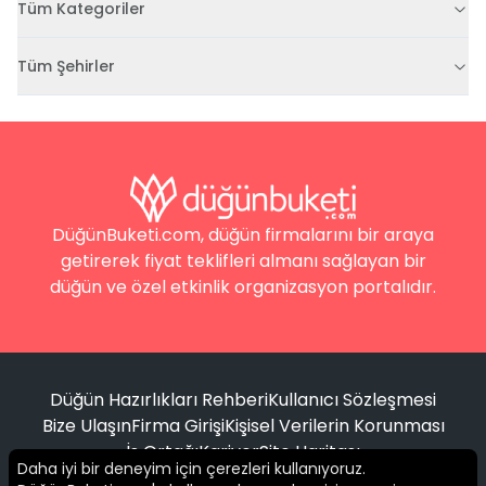
Tüm Kategoriler
Tüm Şehirler
DüğünBuketi.com, düğün firmalarını bir araya
getirerek fiyat teklifleri almanı sağlayan bir
düğün ve özel etkinlik organizasyon portalıdır.
Düğün Hazırlıkları Rehberi
Kullanıcı Sözleşmesi
Bize Ulaşın
Firma Girişi
Kişisel Verilerin Korunması
İş Ortağı
Kariyer
Site Haritası
Daha iyi bir deneyim için çerezleri kullanıyoruz.