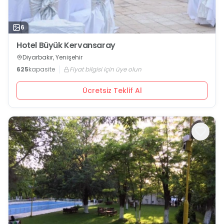
6
Hotel Büyük Kervansaray
Diyarbakır, Yenişehir
625
kapasite
Fiyat bilgisi için üye olun
Ücretsiz Teklif Al