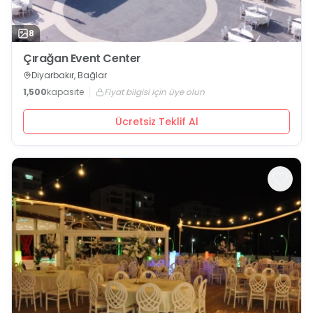
8
Çırağan Event Center
Diyarbakır, Bağlar
1,500
kapasite
Fiyat bilgisi için üye olun
Ücretsiz Teklif Al