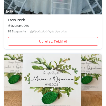
10
Eras Park
Erzurum, Oltu
875
kapasite
Fiyat bilgisi için üye olun
Ücretsiz Teklif Al