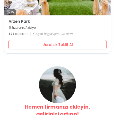
15
Arzen Park
Erzurum, Aziziye
875
kapasite
Fiyat bilgisi için üye olun
Ücretsiz Teklif Al
Hemen firmanızı ekleyin,
gelirinizi artırın!