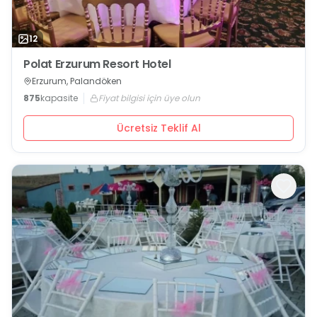
12
Polat Erzurum Resort Hotel
Erzurum, Palandöken
875
kapasite
Fiyat bilgisi için üye olun
Ücretsiz Teklif Al