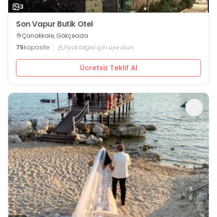
3
Son Vapur Butik Otel
Çanakkale, Gökçeada
75
kapasite
Fiyat bilgisi için üye olun
Ücretsiz Teklif Al