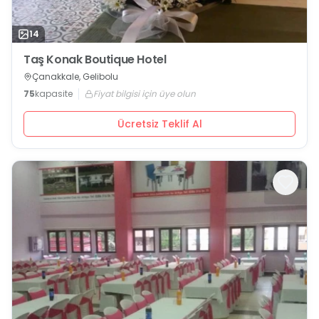
14
Taş Konak Boutique Hotel
Çanakkale, Gelibolu
75
kapasite
Fiyat bilgisi için üye olun
Ücretsiz Teklif Al