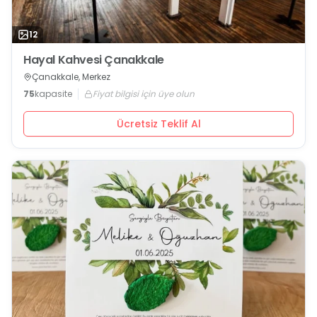
12
Hayal Kahvesi Çanakkale
Çanakkale, Merkez
75
kapasite
Fiyat bilgisi için üye olun
Ücretsiz Teklif Al