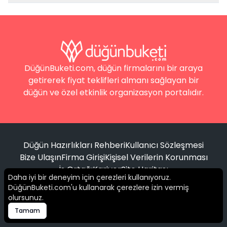
DüğünBuketi.com, düğün firmalarını bir araya
getirerek fiyat teklifleri almanı sağlayan bir
düğün ve özel etkinlik organizasyon portalıdır.
Düğün Hazırlıkları Rehberi
Kullanıcı Sözleşmesi
Bize Ulaşın
Firma Girişi
Kişisel Verilerin Korunması
İş Ortağı
Kariyer
Site Haritası
Daha iyi bir deneyim için çerezleri kullanıyoruz.
DüğünBuketi.com'u kullanarak çerezlere izin vermiş
Filtrele
olursunuz.
© 2016 -
2026
Tüm hakları saklıdır.
Tamam