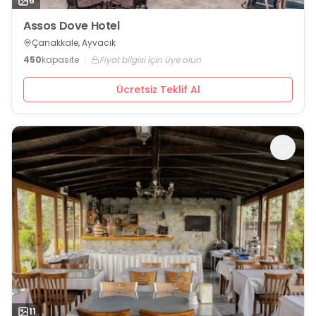
6
Assos Dove Hotel
Çanakkale, Ayvacık
450
kapasite
Fiyat bilgisi için üye olun
Ücretsiz Teklif Al
11