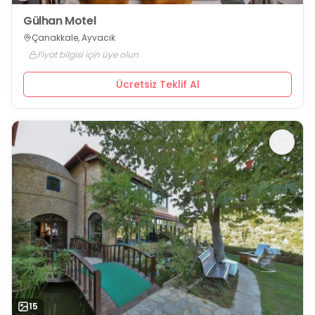
Gülhan Motel
Çanakkale, Ayvacık
Fiyat bilgisi için üye olun
Ücretsiz Teklif Al
15