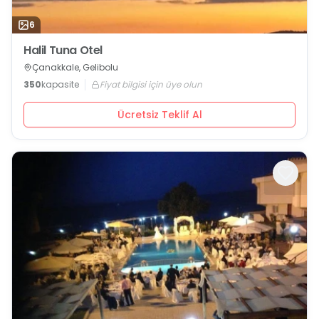
6
Halil Tuna Otel
Çanakkale, Gelibolu
350
kapasite
Fiyat bilgisi için üye olun
Ücretsiz Teklif Al