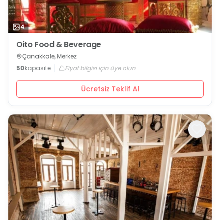
4
Oito Food & Beverage
Çanakkale, Merkez
50
kapasite
Fiyat bilgisi için üye olun
Ücretsiz Teklif Al