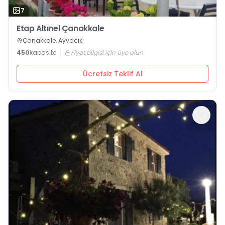
7
Etap Altınel Çanakkale
Çanakkale, Ayvacık
450
kapasite
Fiyat bilgisi için üye olun
Ücretsiz Teklif Al