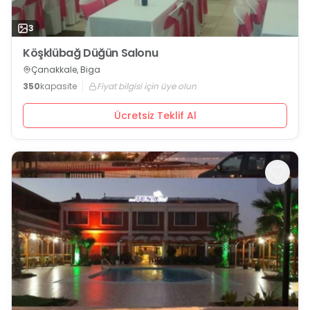
3
Köşklübağ Düğün Salonu
Çanakkale, Biga
350
kapasite
Fiyat bilgisi için üye olun
Ücretsiz Teklif Al