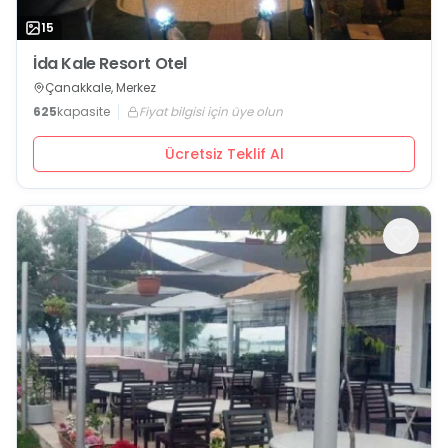
15
İda Kale Resort Otel
Çanakkale, Merkez
625
kapasite
Fiyat bilgisi için üye olun
Ücretsiz Teklif Al