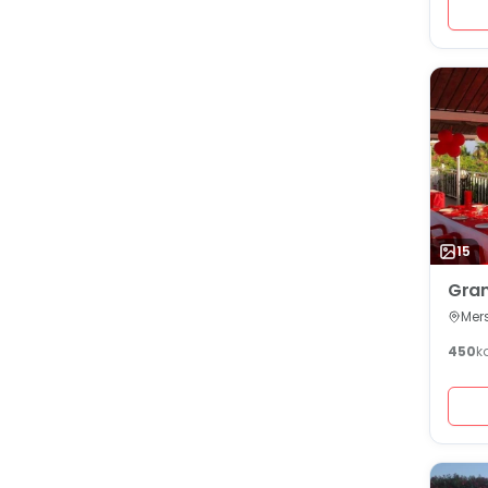
15
Gran
Mers
450
k