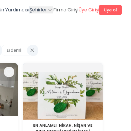
ün Yardımcısı
Şehirler
Firma Girişi
Üye Girişi
Üye ol
Erdemli