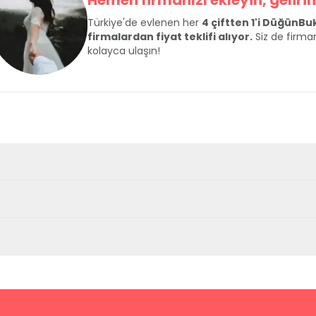
Hemen firmanızı ekleyin, gelirini
Türkiye'de evlenen her
4 çiftten 1'i DüğünB
firmalardan fiyat teklifi alıyor.
Siz de firman
kolayca ulaşın!