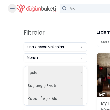
Filtreler
Erdem
Mers
Kına Gecesi Mekanları
Mersin
İlçeler
Başlangıç Fiyatı
7
Kapalı / Açık Alan
My H
Mers