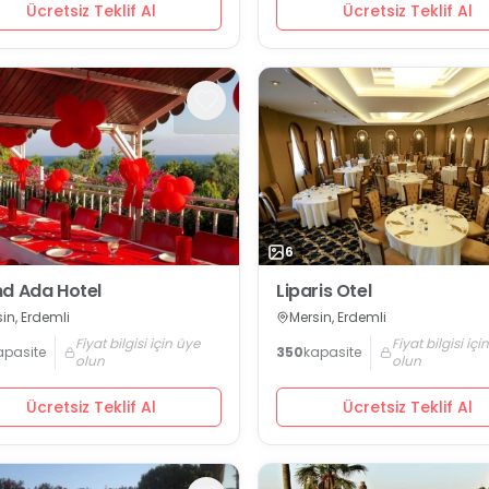
Ücretsiz Teklif Al
Ücretsiz Teklif Al
6
d Ada Hotel
Liparis Otel
in, Erdemli
Mersin, Erdemli
Fiyat bilgisi için üye
Fiyat bilgisi içi
apasite
350
kapasite
olun
olun
Ücretsiz Teklif Al
Ücretsiz Teklif Al