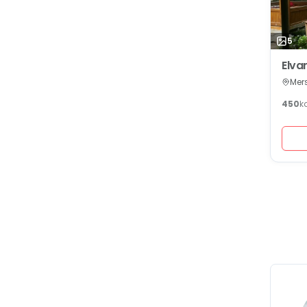
5
Elva
Mers
450
k