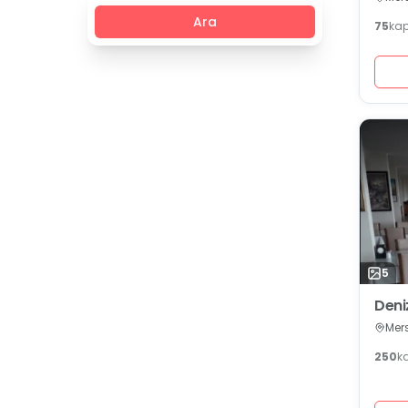
Ara
75
kap
5
Deni
Mers
250
k