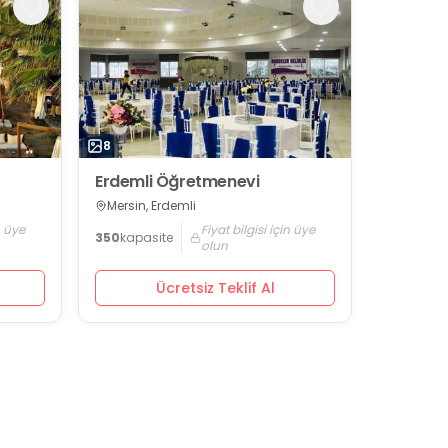
8
Erdemli Öğretmenevi
Mersin, Erdemli
n üye
Fiyat bilgisi için üye
350
kapasite
olun
Ücretsiz Teklif Al