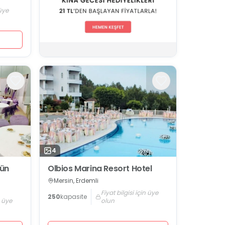
 üye
4
ğün
Olbios Marina Resort Hotel
Mersin, Erdemli
Fiyat bilgisi için üye
250
kapasite
n üye
olun