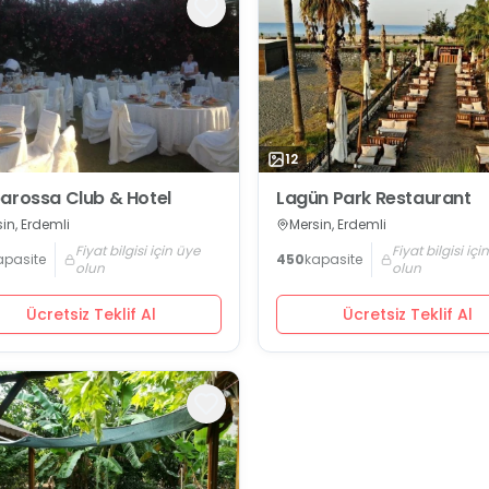
12
arossa Club & Hotel
Lagün Park Restaurant
in, Erdemli
Mersin, Erdemli
Fiyat bilgisi için üye
Fiyat bilgisi içi
apasite
450
kapasite
olun
olun
Ücretsiz Teklif Al
Ücretsiz Teklif Al