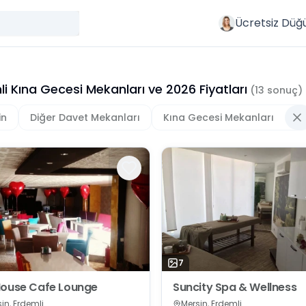
Ücretsiz Düğ
li Kına Gecesi Mekanları
ve
2026
Fiyatları
(
13
sonuç)
in
Diğer Davet Mekanları
Kına Gecesi Mekanları
7
ouse Cafe Lounge
Suncity Spa & Wellness
in, Erdemli
Mersin, Erdemli