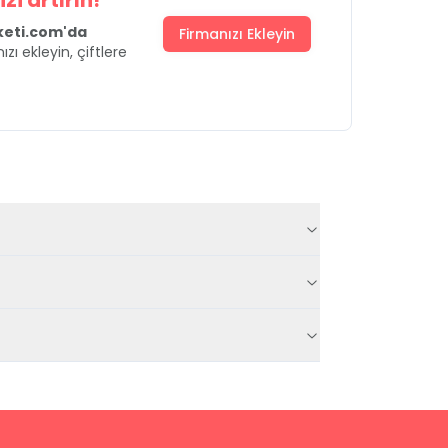
zi artırın!
uketi.com'da
Firmanızı Ekleyin
ızı ekleyin, çiftlere