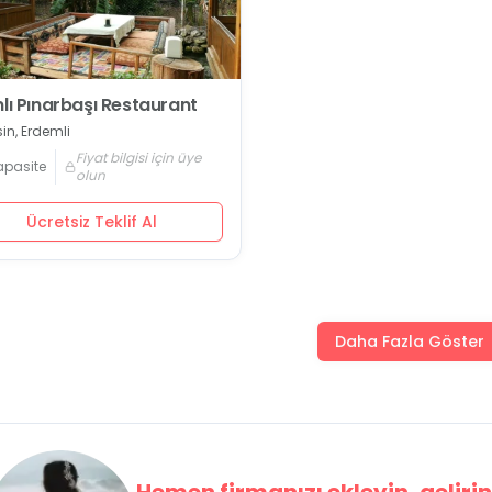
nlı Pınarbaşı Restaurant
in, Erdemli
Fiyat bilgisi için üye
apasite
olun
Ücretsiz Teklif Al
Daha Fazla Göster