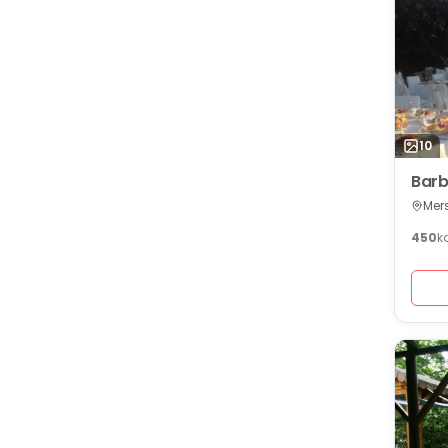
10
Barb
Mers
450
k