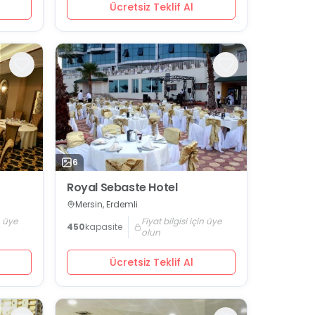
Ücretsiz Teklif Al
6
Royal Sebaste Hotel
Mersin, Erdemli
n üye
Fiyat bilgisi için üye
450
kapasite
olun
Ücretsiz Teklif Al