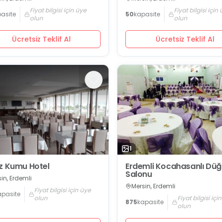
Fiyat bilgisi için üye
Fiyat bilgisi için
asite
50
kapasite
olun
olun
Ücretsiz Teklif Al
Ücretsiz Teklif Al
1
z Kumu Hotel
Erdemli Kocahasanlı Dü
Salonu
in, Erdemli
Mersin, Erdemli
Fiyat bilgisi için üye
apasite
olun
Fiyat bilgisi içi
875
kapasite
olun