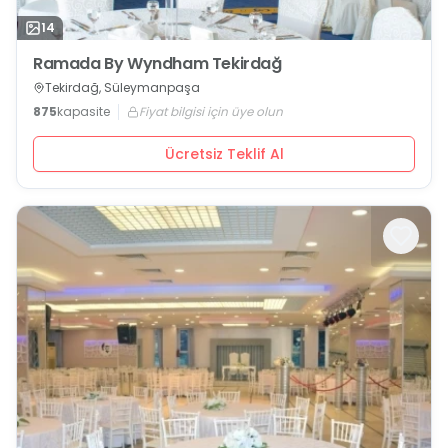
14
Ramada By Wyndham Tekirdağ
Tekirdağ, Süleymanpaşa
875
kapasite
Fiyat bilgisi için üye olun
Ücretsiz Teklif Al