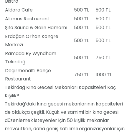
Bistro
Aldora Cafe
500 TL
500 TL
Alamos Restaurant
500 TL
500 TL
Şifa Sauna & Gelin Hamamı
500 TL
500 TL
Erdoğan Orhan Kongre
500 TL
500 TL
Merkezi
Ramada By Wyndham
500 TL
750 TL
Tekirdağ
Değirmenaltı Bahçe
750 TL
1000 TL
Restaurant
Tekirdağ Kına Gecesi Mekanları Kapasiteleri Kaç
Kişilik?
Tekirdağ’daki kına gecesi mekanlarının kapasiteleri
de oldukça çeşitli. Küçük ve samimi bir kına gecesi
düzenlemek isteyenler için 50 kişilik mekanlar
mevcutken, daha geniş katılımlı organizasyonlar için