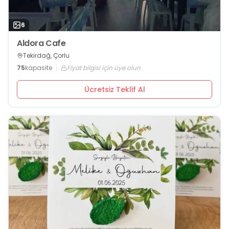
6
Aldora Cafe
Tekirdağ, Çorlu
75
kapasite
Fiyat bilgisi için üye olun
Ücretsiz Teklif Al