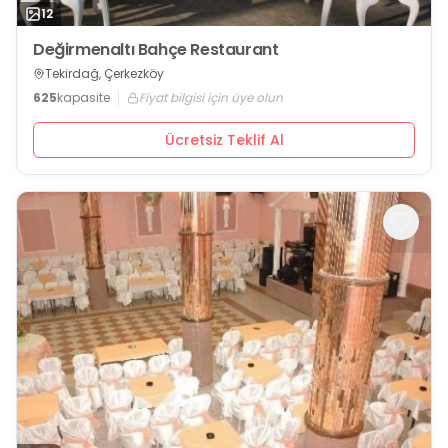
12
Değirmenaltı Bahçe Restaurant
Tekirdağ, Çerkezköy
625
kapasite
Fiyat bilgisi için üye olun
Ücretsiz Teklif Al