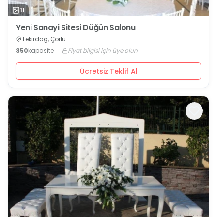
11
Yeni Sanayi Sitesi Düğün Salonu
Tekirdağ, Çorlu
350
kapasite
Fiyat bilgisi için üye olun
Ücretsiz Teklif Al