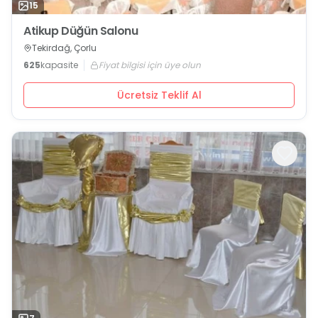
15
Atikup Düğün Salonu
Tekirdağ, Çorlu
625
kapasite
Fiyat bilgisi için üye olun
Ücretsiz Teklif Al