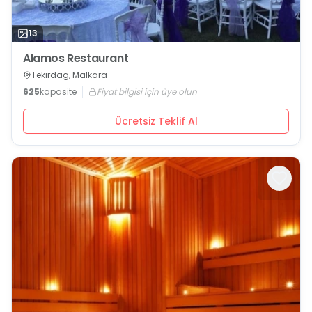
13
Alamos Restaurant
Tekirdağ, Malkara
625
kapasite
Fiyat bilgisi için üye olun
Ücretsiz Teklif Al