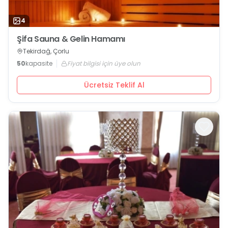
4
Şifa Sauna & Gelin Hamamı
Tekirdağ, Çorlu
50
kapasite
Fiyat bilgisi için üye olun
Ücretsiz Teklif Al