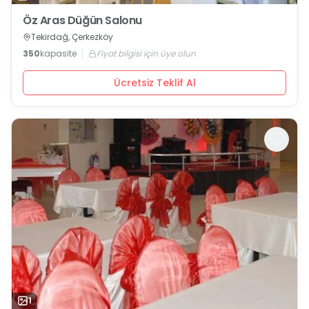
Öz Aras Düğün Salonu
Tekirdağ, Çerkezköy
350
kapasite
Fiyat bilgisi için üye olun
Ücretsiz Teklif Al
1