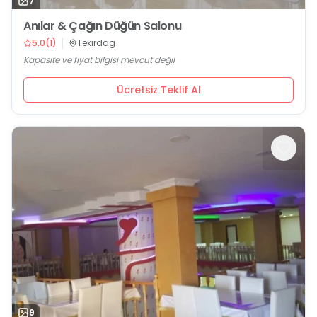
7
Anılar & Çağın Düğün Salonu
5.0
(
1
)
Tekirdağ
Kapasite ve fiyat bilgisi mevcut değil
Ücretsiz Teklif Al
9