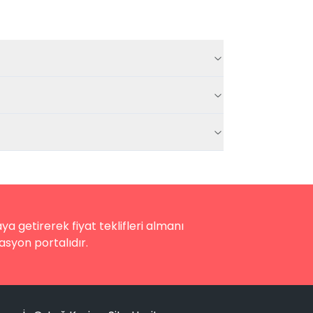
a getirerek fiyat teklifleri almanı
asyon portalıdır.