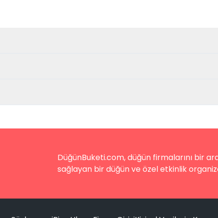
DüğünBuketi.com, düğün firmalarını bir aray
sağlayan bir düğün ve özel etkinlik organiz