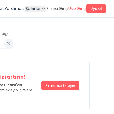
ün Yardımcısı
Şehirler
Firma Girişi
Üye Girişi
Üye ol
nuç)
zi artırın!
uketi.com'da
Firmanızı Ekleyin
ızı ekleyin, çiftlere