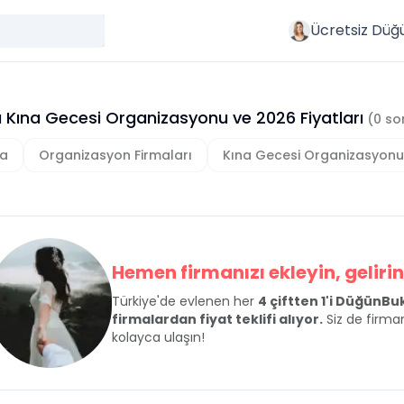
Ücretsiz Düğ
 Kına Gecesi Organizasyonu
ve
2026
Fiyatları
(
0
so
a
Organizasyon Firmaları
Kına Gecesi Organizasyonu
Hemen firmanızı ekleyin, gelirini
Türkiye'de evlenen her
4 çiftten 1'i DüğünB
firmalardan fiyat teklifi alıyor.
Siz de firman
kolayca ulaşın!