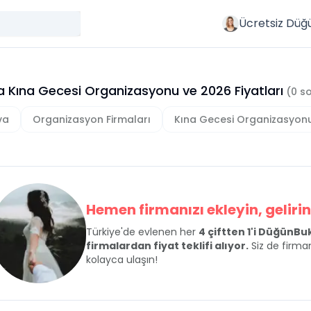
Ücretsiz Düğ
a Kına Gecesi Organizasyonu
ve
2026
Fiyatları
(
0
so
va
Organizasyon Firmaları
Kına Gecesi Organizasyon
Hemen firmanızı ekleyin, gelirini
Türkiye'de evlenen her
4 çiftten 1'i DüğünB
firmalardan fiyat teklifi alıyor.
Siz de firman
kolayca ulaşın!