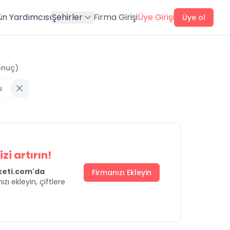
ün Yardımcısı
Şehirler
Firma Girişi
Üye Girişi
Üye ol
nuç)
u
zi artırın!
uketi.com'da
Firmanızı Ekleyin
ızı ekleyin, çiftlere