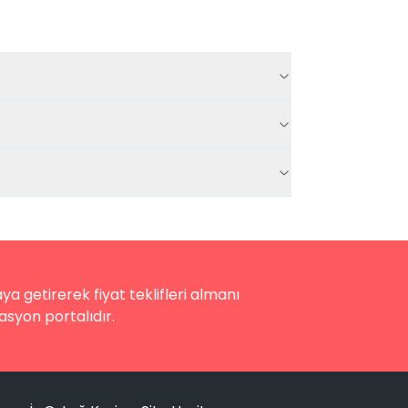
a getirerek fiyat teklifleri almanı
asyon portalıdır.