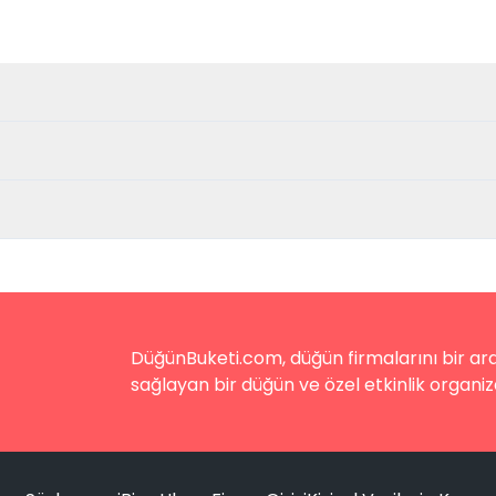
DüğünBuketi.com, düğün firmalarını bir aray
sağlayan bir düğün ve özel etkinlik organiz