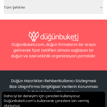
Tüm Şehirler
DüğünBuketi.com, düğün firmalarını bir araya
getirerek fiyat teklifleri almanı sağlayan bir
düğün ve özel etkinlik organizasyon portalıdır.
Düğün Hazırlıkları Rehberi
Kullanıcı Sözleşmesi
Bize Ulaşın
Firma Girişi
Kişisel Verilerin Korunması
İş Ortağı
Kariyer
Site Haritası
Daha iyi bir deneyim için çerezleri kullanıyoruz.
DüğünBuketi.com'u kullanarak çerezlere izin vermiş
Filtrele
olursunuz.