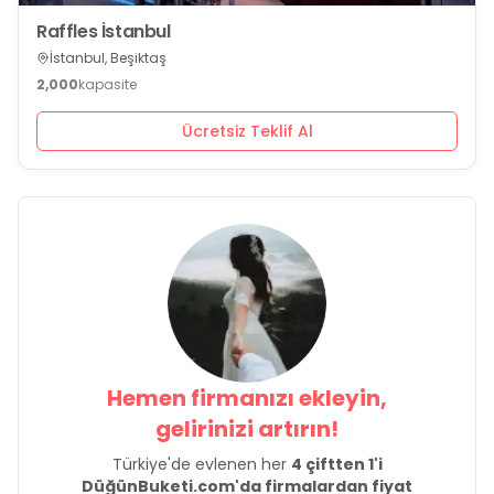
Raffles İstanbul
İstanbul, Beşiktaş
2,000
kapasite
Ücretsiz Teklif Al
Hemen firmanızı ekleyin,
gelirinizi artırın!
Türkiye'de evlenen her
4 çiftten 1'i
DüğünBuketi.com'da firmalardan fiyat