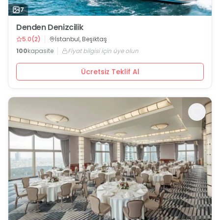
7
Denden Denizcilik
5.0
(
2
)
İstanbul, Beşiktaş
100
kapasite
Fiyat bilgisi için üye olun
Ücretsiz Teklif Al