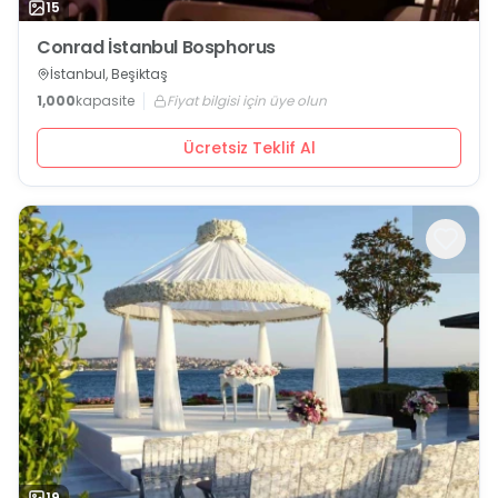
15
Conrad İstanbul Bosphorus
İstanbul, Beşiktaş
1,000
kapasite
Fiyat bilgisi için üye olun
Ücretsiz Teklif Al
19