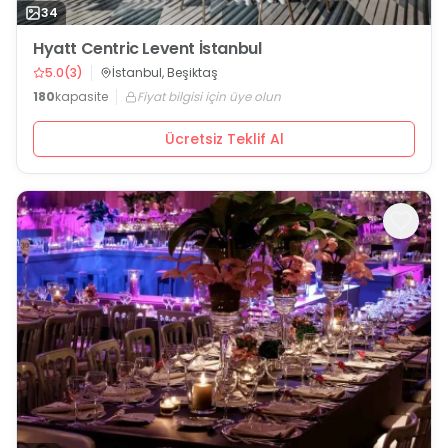
34
Hyatt Centric Levent İstanbul
5.0
(
3
)
İstanbul, Beşiktaş
180
kapasite
Fiyat bilgisi için üye olun
Ücretsiz Teklif Al