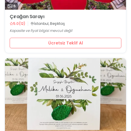
16
Çırağan Sarayı
5.0
(
12
)
İstanbul, Beşiktaş
Kapasite ve fiyat bilgisi mevcut değil
Ücretsiz Teklif Al