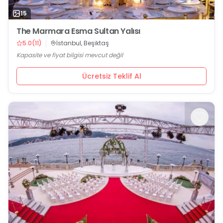
15
The Marmara Esma Sultan Yalısı
5.0
(
11
)
İstanbul, Beşiktaş
Kapasite ve fiyat bilgisi mevcut değil
Ücretsiz Teklif Al