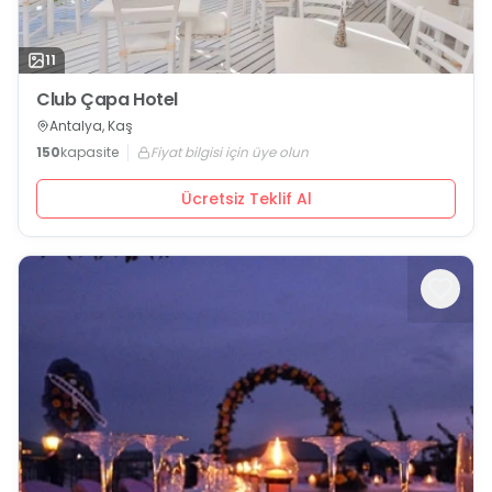
11
Club Çapa Hotel
Antalya, Kaş
150
kapasite
Fiyat bilgisi için üye olun
Ücretsiz Teklif Al