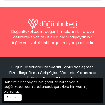
DüğünBuketi.com, düğün firmalarını bir araya
getirerek fiyat teklifleri almanı sağlayan bir
düğün ve özel etkinlik organizasyon portalıdır.
Düğün Hazırlıkları Rehberi
Kullanıcı Sözleşmesi
Bize Ulaşın
Firma Girişi
Kişisel Verilerin Korunması
İş Ortağı
Kariyer
Site Haritası
Daha iyi bir deneyim için çerezleri kullanıyoruz.
DüğünBuketi.com'u kullanarak çerezlere izin vermiş
Filtrele
olursunuz.
© 2016 -
2026
Tüm hakları saklıdır.
Tamam