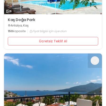
9
Kaş Doğa Park
Antalya, Kaş
150
kapasite
Fiyat bilgisi için üye olun
Ücretsiz Teklif Al