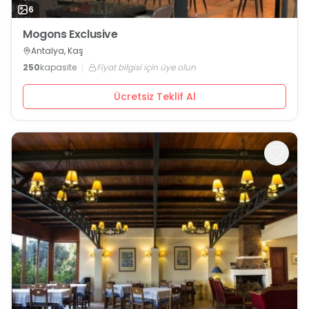
6
Mogons Exclusive
Antalya, Kaş
250
kapasite
Fiyat bilgisi için üye olun
Ücretsiz Teklif Al