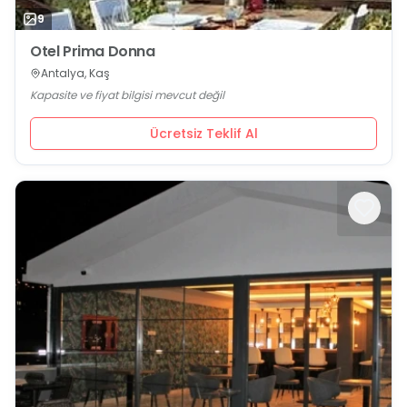
9
Otel Prima Donna
Antalya, Kaş
Kapasite ve fiyat bilgisi mevcut değil
Ücretsiz Teklif Al