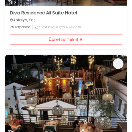
15
Diva Residence All Suite Hotel
Antalya, Kaş
75
kapasite
Fiyat bilgisi için üye olun
Ücretsiz Teklif Al