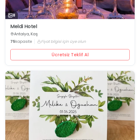
8
Meldi Hotel
Antalya, Kaş
75
kapasite
Fiyat bilgisi için üye olun
Ücretsiz Teklif Al