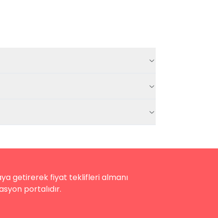
a getirerek fiyat teklifleri almanı
asyon portalıdır.