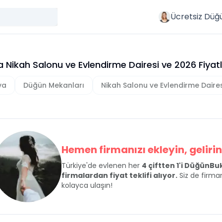
Ücretsiz Düğ
a Nikah Salonu ve Evlendirme Dairesi
ve
2026
Fiyatl
va
Düğün Mekanları
Nikah Salonu ve Evlendirme Daires
Hemen firmanızı ekleyin, gelirini
Türkiye'de evlenen her
4 çiftten 1'i DüğünB
firmalardan fiyat teklifi alıyor.
Siz de firman
kolayca ulaşın!