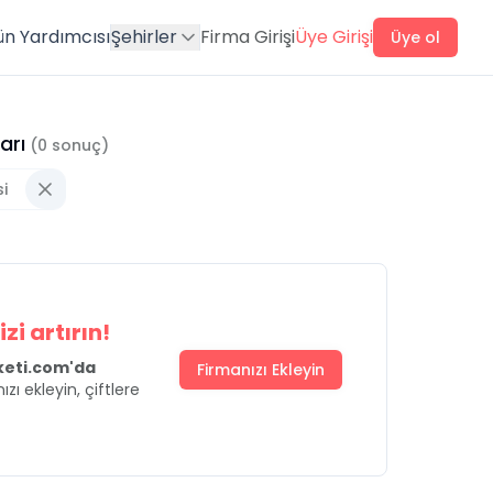
ün Yardımcısı
Şehirler
Firma Girişi
Üye Girişi
Üye ol
arı
(
0
sonuç)
i
zi artırın!
uketi.com'da
Firmanızı Ekleyin
ızı ekleyin, çiftlere