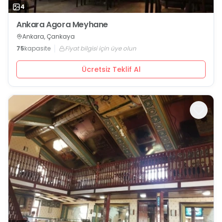
4
Ankara Agora Meyhane
Ankara, Çankaya
75
kapasite
Fiyat bilgisi için üye olun
Ücretsiz Teklif Al