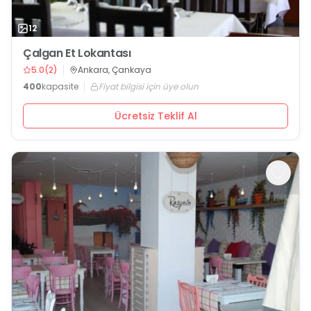
12
Çalgan Et Lokantası
5.0
(
2
)
Ankara, Çankaya
400
kapasite
Fiyat bilgisi için üye olun
Ücretsiz Teklif Al