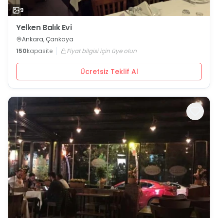
9
Yelken Balık Evi
Ankara, Çankaya
150
kapasite
Fiyat bilgisi için üye olun
Ücretsiz Teklif Al