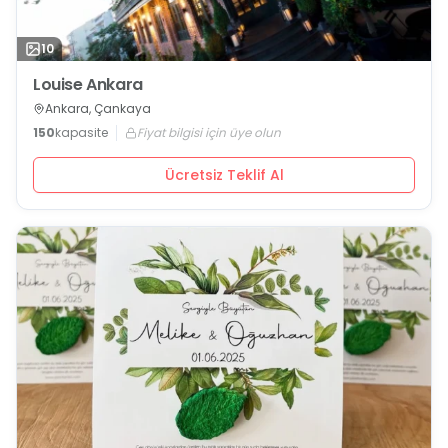
10
Louise Ankara
Ankara, Çankaya
150
kapasite
Fiyat bilgisi için üye olun
Ücretsiz Teklif Al