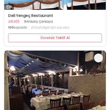
6
Deli Yengeç Restaurant
5.0
(
1
)
Ankara, Çankaya
100
kapasite
Fiyat bilgisi için üye olun
Ücretsiz Teklif Al