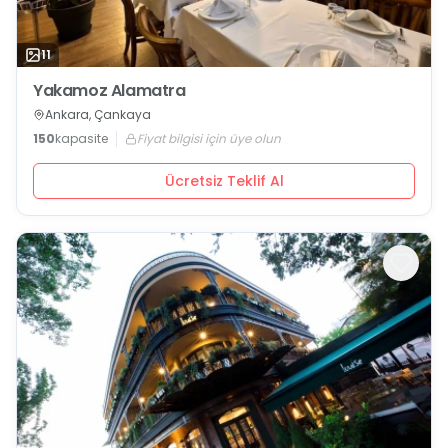
11
Yakamoz Alamatra
Ankara, Çankaya
150
kapasite
Fiyat bilgisi için üye olun
Ücretsiz Teklif Al