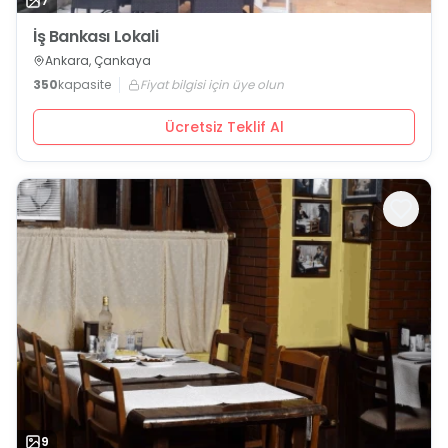
7
İş Bankası Lokali
Ankara, Çankaya
350
kapasite
Fiyat bilgisi için üye olun
Ücretsiz Teklif Al
9