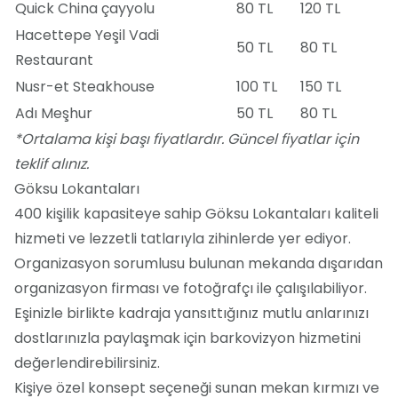
Quick China çayyolu
80 TL
120 TL
Hacettepe Yeşil Vadi
50 TL
80 TL
Restaurant
Nusr-et Steakhouse
100 TL
150 TL
Adı Meşhur
50 TL
80 TL
*Ortalama kişi başı fiyatlardır. Güncel fiyatlar için
teklif alınız.
Göksu Lokantaları
400 kişilik kapasiteye sahip Göksu Lokantaları kaliteli
hizmeti ve lezzetli tatlarıyla zihinlerde yer ediyor.
Organizasyon sorumlusu bulunan mekanda dışarıdan
organizasyon firması ve fotoğrafçı ile çalışılabiliyor.
Eşinizle birlikte kadraja yansıttığınız mutlu anlarınızı
dostlarınızla paylaşmak için barkovizyon hizmetini
değerlendirebilirsiniz.
Kişiye özel konsept seçeneği sunan mekan kırmızı ve