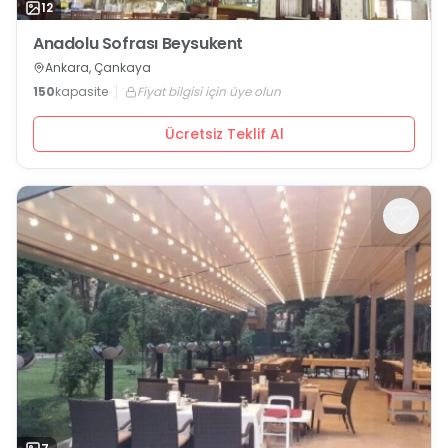
12
Anadolu Sofrası Beysukent
Ankara, Çankaya
150
kapasite
Fiyat bilgisi için üye olun
Ücretsiz Teklif Al