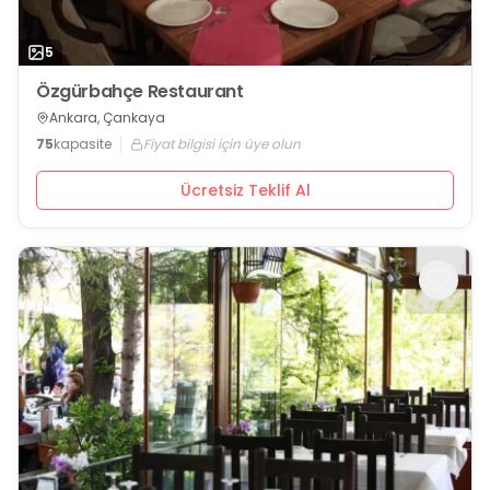
5
Özgürbahçe Restaurant
Ankara, Çankaya
75
kapasite
Fiyat bilgisi için üye olun
Ücretsiz Teklif Al