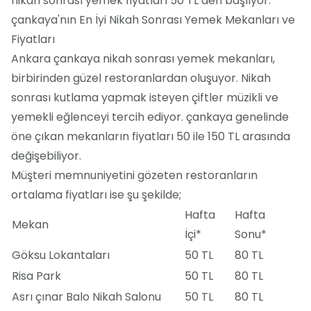
nikah sonrası yemek fiyatları 50 TL’den başlıyor.
çankaya'nın En İyi Nikah Sonrası Yemek Mekanları ve
Fiyatları
Ankara çankaya nikah sonrası yemek mekanları,
birbirinden güzel restoranlardan oluşuyor. Nikah
sonrası kutlama yapmak isteyen çiftler müzikli ve
yemekli eğlenceyi tercih ediyor. çankaya genelinde
öne çıkan mekanların fiyatları 50 ile 150 TL arasında
değişebiliyor.
Müşteri memnuniyetini gözeten restoranların
ortalama fiyatları ise şu şekilde;
Hafta
Hafta
Mekan
İçi*
Sonu*
Göksu Lokantaları
50 TL
80 TL
Risa Park
50 TL
80 TL
Asrı çınar Balo Nikah Salonu
50 TL
80 TL