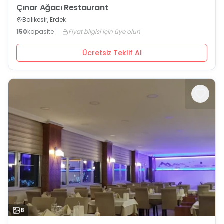
Çınar Ağacı Restaurant
Balıkesir, Erdek
150
kapasite
Fiyat bilgisi için üye olun
Ücretsiz Teklif Al
8