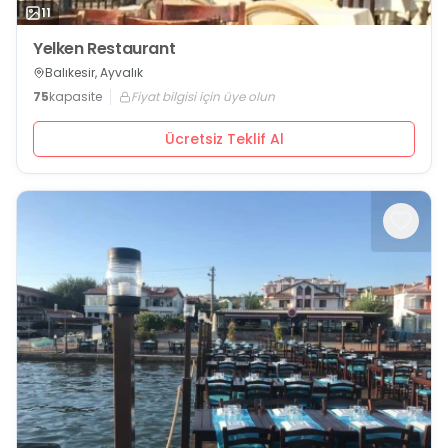
11
Yelken Restaurant
Balıkesir, Ayvalık
75
kapasite
Fiyat bilgisi için üye olun
Ücretsiz Teklif Al