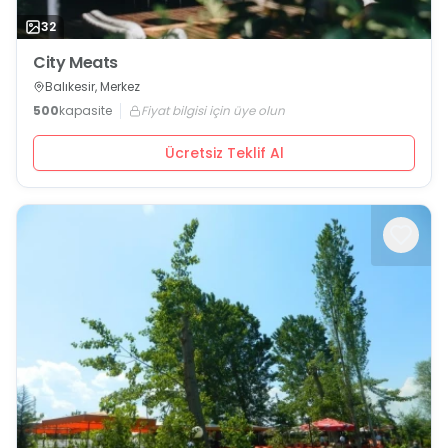
32
City Meats
Balıkesir, Merkez
500
kapasite
Fiyat bilgisi için üye olun
Ücretsiz Teklif Al