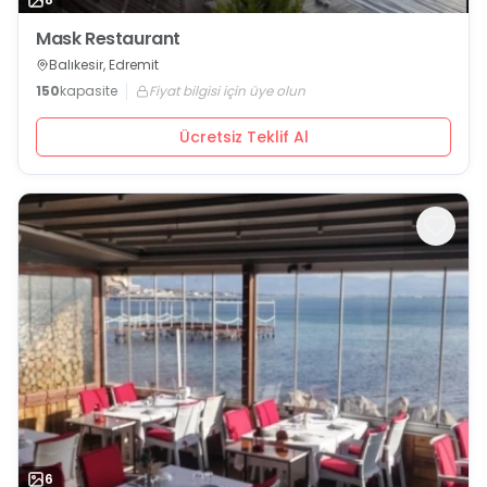
Mask Restaurant
Balıkesir, Edremit
150
kapasite
Fiyat bilgisi için üye olun
Ücretsiz Teklif Al
6