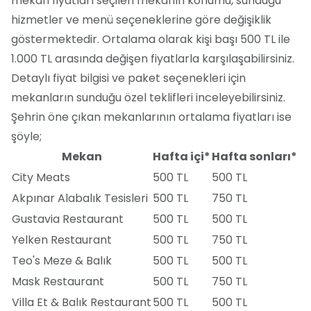
mekan fiyatları seçilen mekanın konumu, sunduğu
hizmetler ve menü seçeneklerine göre değişiklik
göstermektedir. Ortalama olarak kişi başı 500 TL ile
1.000 TL arasında değişen fiyatlarla karşılaşabilirsiniz.
Detaylı fiyat bilgisi ve paket seçenekleri için
mekanların sunduğu özel teklifleri inceleyebilirsiniz.
Şehrin öne çıkan mekanlarının ortalama fiyatları ise
şöyle;
Mekan
Hafta içi*
Hafta sonları*
City Meats
500 TL
500 TL
Akpınar Alabalık Tesisleri
500 TL
750 TL
Gustavia Restaurant
500 TL
500 TL
Yelken Restaurant
500 TL
750 TL
Teo's Meze & Balık
500 TL
500 TL
Mask Restaurant
500 TL
750 TL
Villa Et & Balık Restaurant
500 TL
500 TL