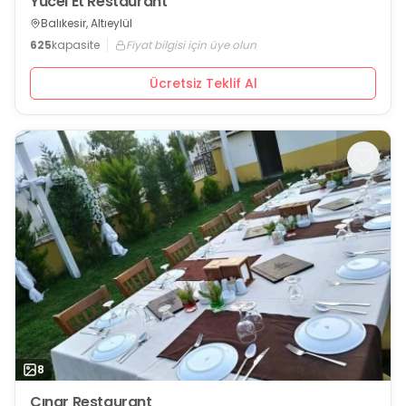
Yücel Et Restaurant
Balıkesir, Altıeylül
625
kapasite
Fiyat bilgisi için üye olun
Ücretsiz Teklif Al
8
Çınar Restaurant