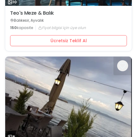
10
Teo's Meze & Balık
Balıkesir, Ayvalık
150
kapasite
Fiyat bilgisi için üye olun
Ücretsiz Teklif Al
8