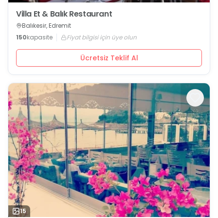
Villa Et & Balık Restaurant
Balıkesir, Edremit
150
kapasite
Fiyat bilgisi için üye olun
Ücretsiz Teklif Al
15