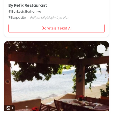
By Refik Restaurant
Balıkesir, Burhaniye
75
kapasite
Fiyat bilgisi için üye olun
Ücretsiz Teklif Al
11