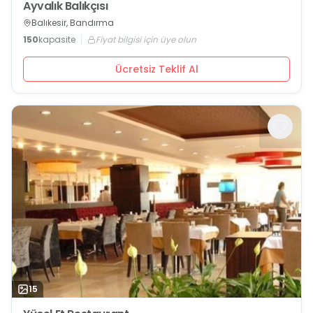
Ayvalık Balıkçısı
Balıkesir, Bandırma
150
kapasite
Fiyat bilgisi için üye olun
Ücretsiz Teklif Al
15