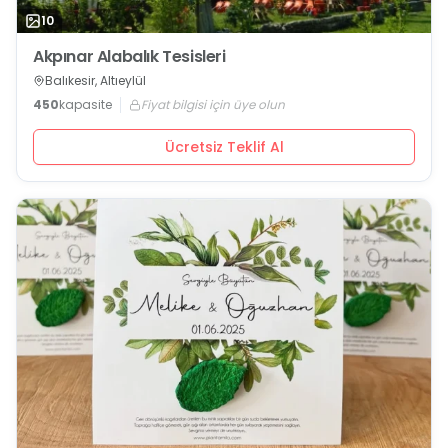
10
Akpınar Alabalık Tesisleri
Balıkesir, Altıeylül
450
kapasite
Fiyat bilgisi için üye olun
Ücretsiz Teklif Al