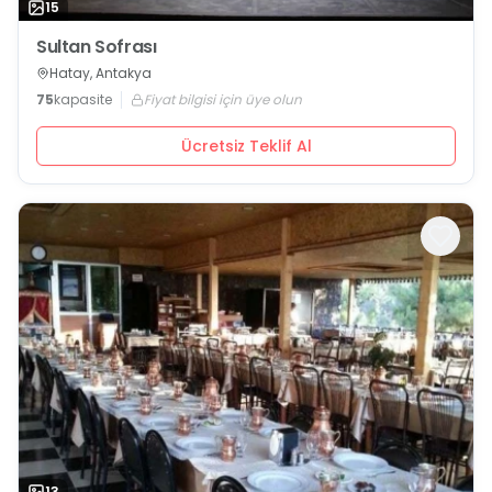
15
Sultan Sofrası
Hatay, Antakya
75
kapasite
Fiyat bilgisi için üye olun
Ücretsiz Teklif Al
13