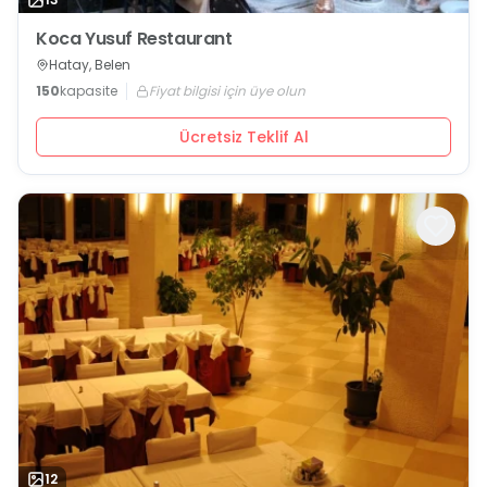
Koca Yusuf Restaurant
Hatay, Belen
150
kapasite
Fiyat bilgisi için üye olun
Ücretsiz Teklif Al
12