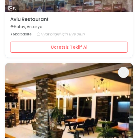
15
Avlu Restaurant
Hatay, Antakya
75
kapasite
Fiyat bilgisi için üye olun
Ücretsiz Teklif Al