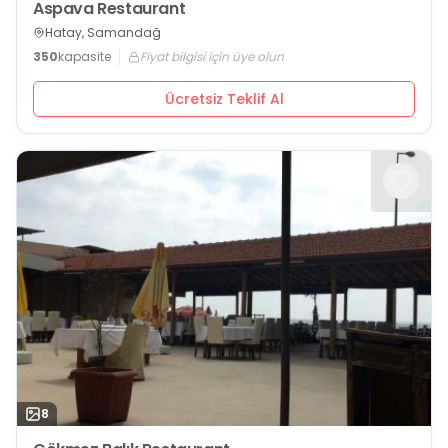
Aspava Restaurant
Hatay, Samandağ
350
kapasite
Fiyat bilgisi için üye olun
Ücretsiz Teklif Al
8