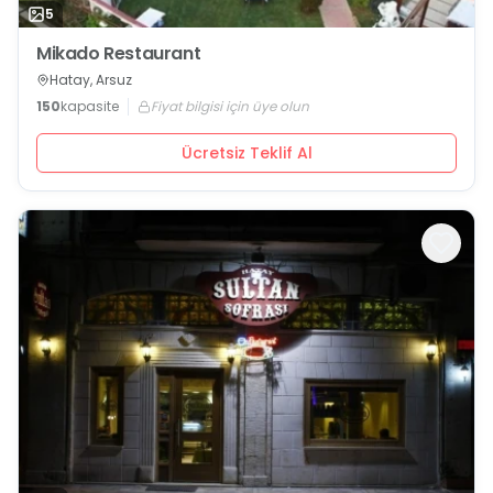
5
Mikado Restaurant
Hatay, Arsuz
150
kapasite
Fiyat bilgisi için üye olun
Ücretsiz Teklif Al