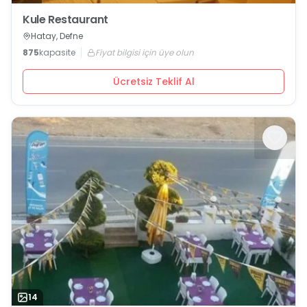
Kule Restaurant
Hatay, Defne
875
kapasite
Fiyat bilgisi için üye olun
Ücretsiz Teklif Al
14