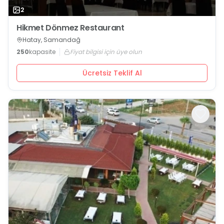
2
Hikmet Dönmez Restaurant
Hatay, Samandağ
250
kapasite
Fiyat bilgisi için üye olun
Ücretsiz Teklif Al