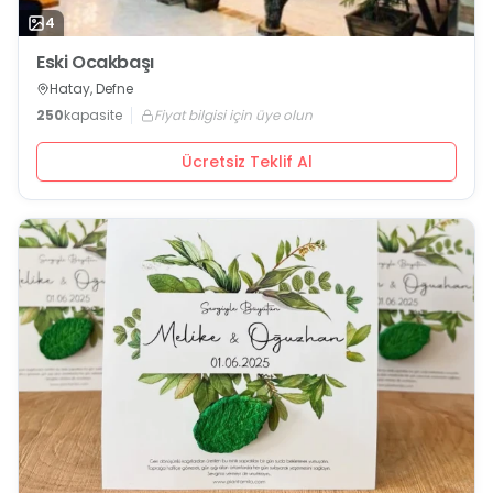
4
Eski Ocakbaşı
Hatay, Defne
250
kapasite
Fiyat bilgisi için üye olun
Ücretsiz Teklif Al