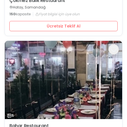
Çökmez Balık Restaurant
Hatay, Samandağ
150
kapasite
Fiyat bilgisi için üye olun
Ücretsiz Teklif Al
5
Bahar Restaurant