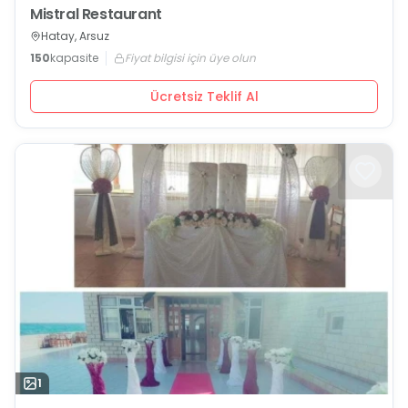
Mistral Restaurant
Hatay, Arsuz
150
kapasite
Fiyat bilgisi için üye olun
Ücretsiz Teklif Al
1