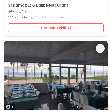
Yakamoz Et & Balık Restaurant
Hatay, Arsuz
150
kapasite
Fiyat bilgisi için üye olun
Ücretsiz Teklif Al
15