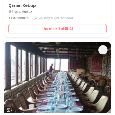
Çimen Kebap
Sivas, Merkez
350
kapasite
Fiyat bilgisi için üye olun
Ücretsiz Teklif Al
7