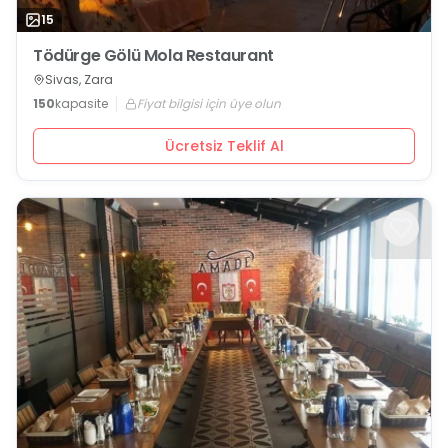
15
Tödürge Gölü Mola Restaurant
Sivas, Zara
150
kapasite
Fiyat bilgisi için üye olun
Ücretsiz Teklif Al