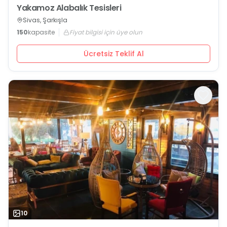
Yakamoz Alabalık Tesisleri
Sivas, Şarkışla
150
kapasite
Fiyat bilgisi için üye olun
Ücretsiz Teklif Al
10