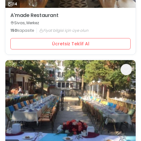
14
A'made Restaurant
Sivas, Merkez
150
kapasite
Fiyat bilgisi için üye olun
Ücretsiz Teklif Al