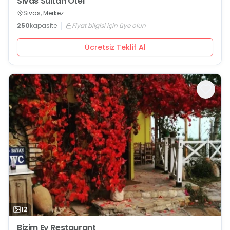
Sivas Sultan Otel
Sivas, Merkez
250
kapasite
Fiyat bilgisi için üye olun
Ücretsiz Teklif Al
12
Bizim Ev Restaurant