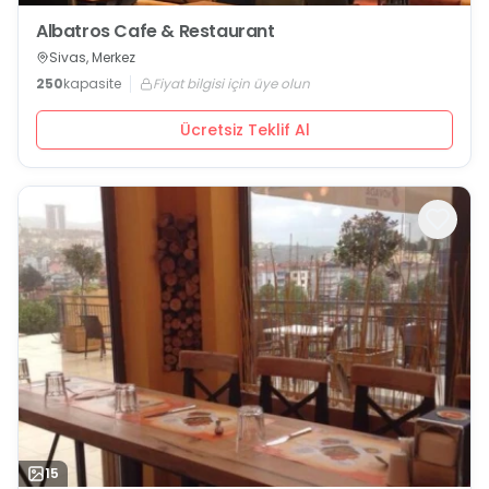
Albatros Cafe & Restaurant
Sivas, Merkez
250
kapasite
Fiyat bilgisi için üye olun
Ücretsiz Teklif Al
15