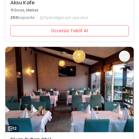
Aksu Kafe
Sivas, Merkez
250
kapasite
Fiyat bilgisi için üye olun
Ücretsiz Teklif Al
12