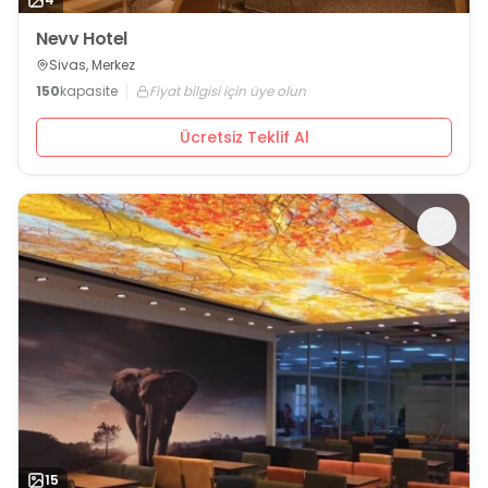
Nevv Hotel
Sivas, Merkez
150
kapasite
Fiyat bilgisi için üye olun
Ücretsiz Teklif Al
15