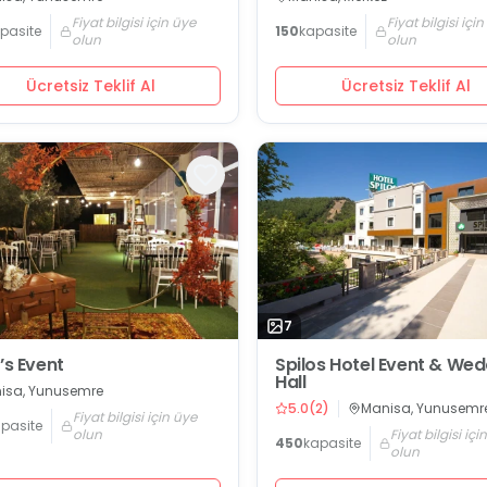
Fiyat bilgisi için üye
Fiyat bilgisi içi
pasite
150
kapasite
olun
olun
Ücretsiz Teklif Al
Ücretsiz Teklif Al
7
’s Event
Spilos Hotel Event & We
Hall
isa, Yunusemre
5.0
(
2
)
Manisa, Yunusemr
Fiyat bilgisi için üye
pasite
olun
Fiyat bilgisi içi
450
kapasite
olun