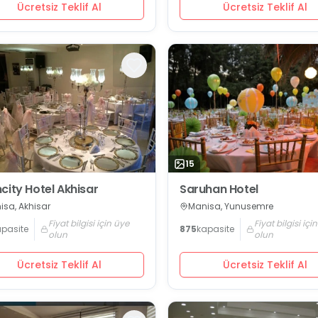
Ücretsiz Teklif Al
Ücretsiz Teklif Al
15
city Hotel Akhisar
Saruhan Hotel
isa, Akhisar
Manisa, Yunusemre
Fiyat bilgisi için üye
Fiyat bilgisi içi
apasite
875
kapasite
olun
olun
Ücretsiz Teklif Al
Ücretsiz Teklif Al