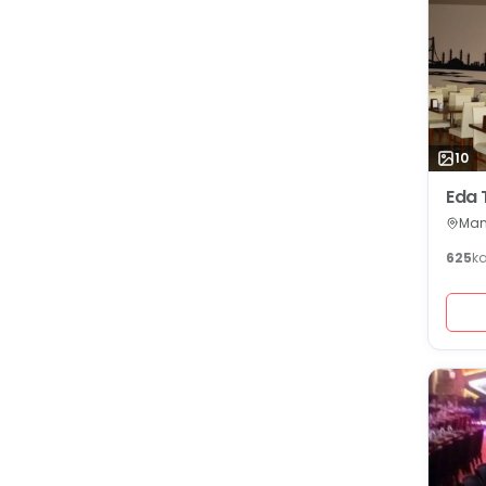
10
Eda 
Man
625
k