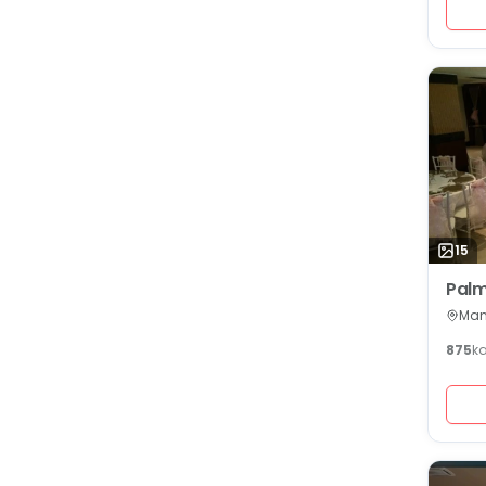
15
Palm
Man
875
k