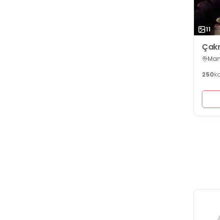
11
Çakr
Man
250
k