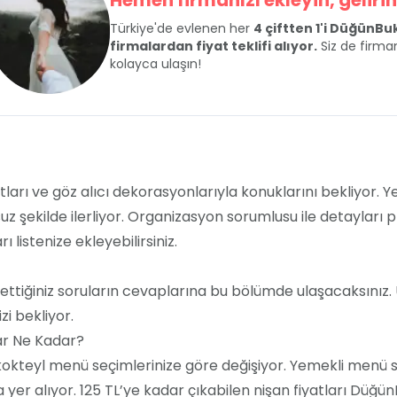
Hemen firmanızı ekleyin, gelirini
Türkiye'de evlenen her
4 çiftten 1'i DüğünB
firmalardan fiyat teklifi alıyor.
Siz de firman
kolayca ulaşın!
ları ve göz alıcı dekorasyonlarıyla konuklarını bekliyor. 
uz şekilde ilerliyor. Organizasyon sorumlusu ile detayları pl
 listenize ekleyebilirsiniz.
tiğiniz soruların cevaplarına bu bölümde ulaşacaksınız. 
i bekliyor.
ar Ne Kadar?
 kokteyl menü seçimlerinize göre değişiyor. Yemekli menü 
er alıyor. 125 TL’ye kadar çıkabilen nişan fiyatları DüğünB