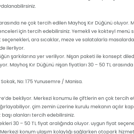
alanabilirsiniz.
rasında ne çok tercih edilen Mayhoş Kır Düğünü oluyor. M
nceleri için tercih edebilirsiniz. Yemekli ve kokteyl menü se
et seçenekleri, ara sıcaklar, meze ve salatalarla masalarda
 ilerliyor.
ün şarkılarına yer veriliyor. Nişan paketi ile konsept diledi
iliyor. Mayhoş Kır Düğünü nişan fiyatları 30 – 50 TL arasında
 Sokak, No: 175 Yunusemre / Manisa.
’de bekliyor. Merkezi konumu ile çiftlerin en çok tercih et
ırlayabiliyor. çim zemin üzerine kurulu mekanın açılır kap
başı alanları tercih edebilirsiniz.
eri 30 – 50 TL fiyat aralığında oluyor. uygun fiyat seçen
 Merkezi konum ulaşım kolaylığı sağlarken otopark hizmeti 