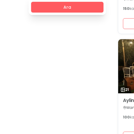
Ara
150
ka
21
Aylin
Man
100
ka