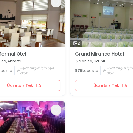
2
Termal Otel
Grand Miranda Hotel
isa, Ahmetli
Manisa, Salihli
Fiyat bilgisi için üye
Fiyat bilgisi içi
apasite
875
kapasite
olun
olun
Ücretsiz Teklif Al
Ücretsiz Teklif Al