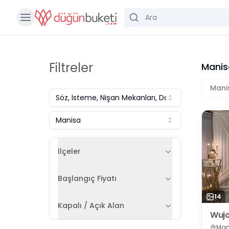
Filtreler
Manisa
Mani
Söz, İsteme, Nişan Mekanları, Davet Evleri
Manisa
İlçeler
Başlangıç Fiyatı
14
Kapalı / Açık Alan
Wujo
Man