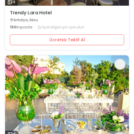
11
Trendy Lara Hotel
Antalya, Aksu
150
kapasite
Fiyat bilgisi için üye olun
Ücretsiz Teklif Al