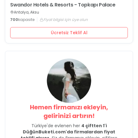
Swandor Hotels & Resorts - Topkapı Palace
Antalya, Aksu
700
kapasite
Fiyat bilgisi için üye olun
Ücretsiz Teklif Al
Hemen firmanızı ekleyin,
gelirinizi artırın!
Türkiye'de evlenen her
4 çiftten 1'i
DüğünBuketi.com'da firmalardan fiyat
teklifi alıyor.
Siz de firmanızı ekleyin, çiftlere