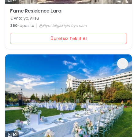
Fame Residence Lara
Antalya, Aksu
350
kapasite
Fiyat bilgisi için üye olun
Ücretsiz Teklif Al
10