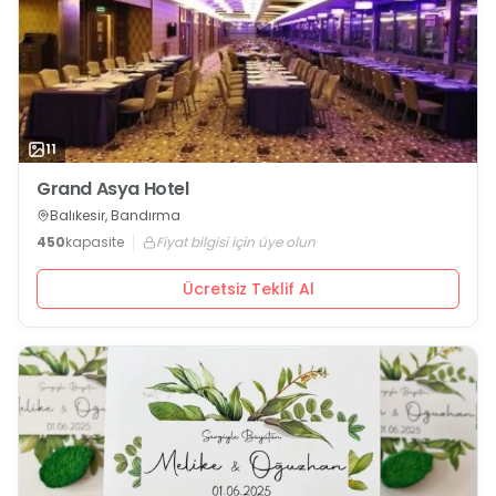
11
Grand Asya Hotel
Balıkesir, Bandırma
450
kapasite
Fiyat bilgisi için üye olun
Ücretsiz Teklif Al