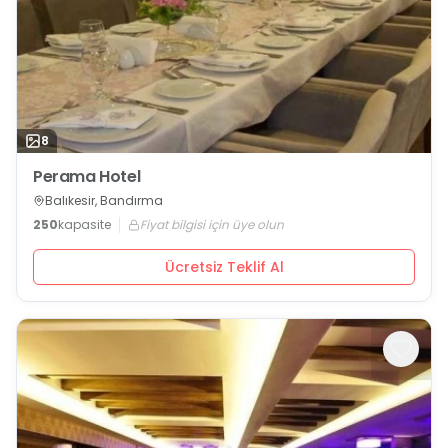
8
Perama Hotel
Balıkesir, Bandırma
250
kapasite
Fiyat bilgisi için üye olun
Ücretsiz Teklif Al