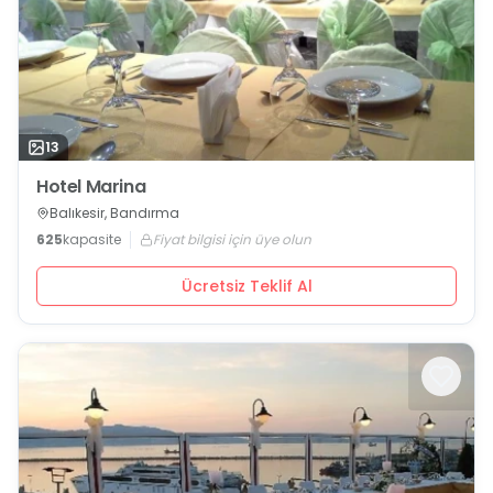
13
Hotel Marina
Balıkesir, Bandırma
625
kapasite
Fiyat bilgisi için üye olun
Ücretsiz Teklif Al