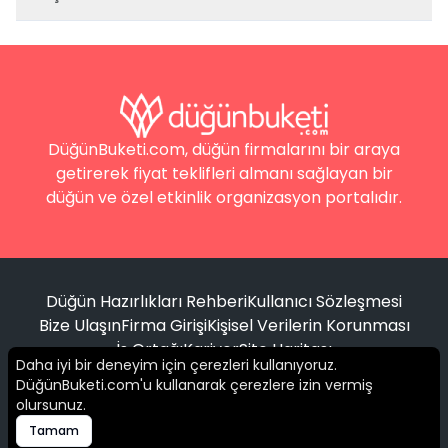
DüğünBuketi.com, düğün firmalarını bir araya
getirerek fiyat teklifleri almanı sağlayan bir
düğün ve özel etkinlik organizasyon portalıdır.
Düğün Hazırlıkları Rehberi
Kullanıcı Sözleşmesi
Bize Ulaşın
Firma Girişi
Kişisel Verilerin Korunması
İş Ortağı
Kariyer
Site Haritası
Daha iyi bir deneyim için çerezleri kullanıyoruz.
DüğünBuketi.com'u kullanarak çerezlere izin vermiş
Filtrele
olursunuz.
© 2016 -
2026
Tüm hakları saklıdır.
Tamam