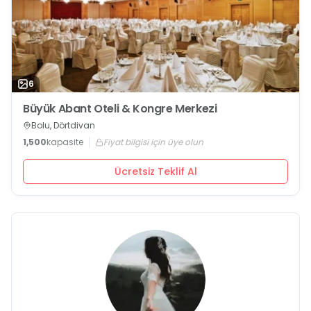
6
Büyük Abant Oteli & Kongre Merkezi
Bolu, Dörtdivan
1,500
kapasite
Fiyat bilgisi için üye olun
Ücretsiz Teklif Al