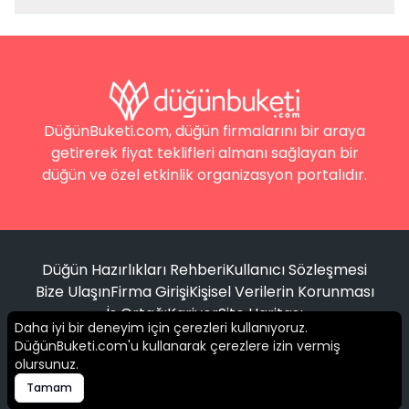
DüğünBuketi.com, düğün firmalarını bir araya
getirerek fiyat teklifleri almanı sağlayan bir
düğün ve özel etkinlik organizasyon portalıdır.
Düğün Hazırlıkları Rehberi
Kullanıcı Sözleşmesi
Bize Ulaşın
Firma Girişi
Kişisel Verilerin Korunması
İş Ortağı
Kariyer
Site Haritası
Daha iyi bir deneyim için çerezleri kullanıyoruz.
DüğünBuketi.com'u kullanarak çerezlere izin vermiş
Filtrele
olursunuz.
© 2016 -
2026
Tüm hakları saklıdır.
Tamam