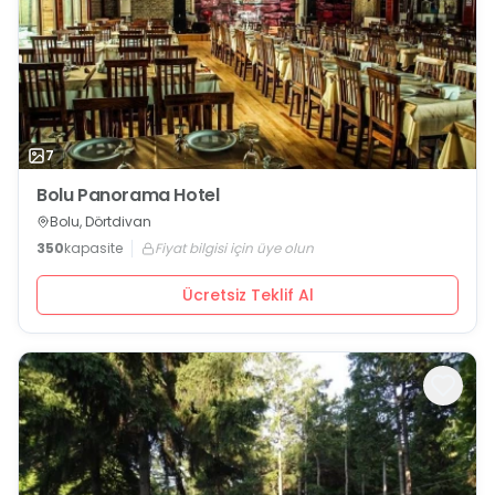
7
Bolu Panorama Hotel
Bolu, Dörtdivan
350
kapasite
Fiyat bilgisi için üye olun
Ücretsiz Teklif Al