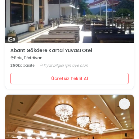
9
Abant Gökdere Kartal Yuvası Otel
Bolu, Dörtdivan
250
kapasite
Fiyat bilgisi için üye olun
Ücretsiz Teklif Al