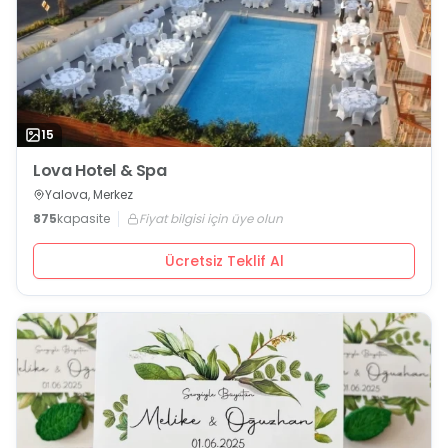
15
Lova Hotel & Spa
Yalova, Merkez
875
kapasite
Fiyat bilgisi için üye olun
Ücretsiz Teklif Al