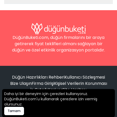
DüğünBuketi.com, düğün firmalarını bir araya
getirerek fiyat teklifleri almanı sağlayan bir
düğün ve özel etkinlik organizasyon portalıdır.
Düğün Hazırlıkları Rehberi
Kullanıcı Sözleşmesi
Bize Ulaşın
Firma Girişi
Kişisel Verilerin Korunması
İş Ortağı
Kariyer
Site Haritası
Daha iyi bir deneyim için çerezleri kullanıyoruz.
DüğünBuketi.com'u kullanarak çerezlere izin vermiş
Filtrele
olursunuz.
© 2016 -
2026
Tüm hakları saklıdır.
Tamam