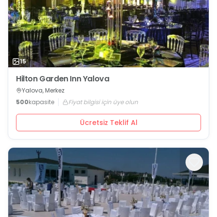
15
Hilton Garden Inn Yalova
Yalova, Merkez
500
kapasite
Fiyat bilgisi için üye olun
Ücretsiz Teklif Al