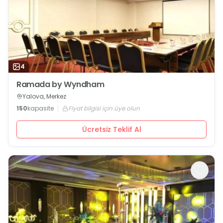
4
Ramada by Wyndham
Yalova, Merkez
150
kapasite
Fiyat bilgisi için üye olun
Ücretsiz Teklif Al