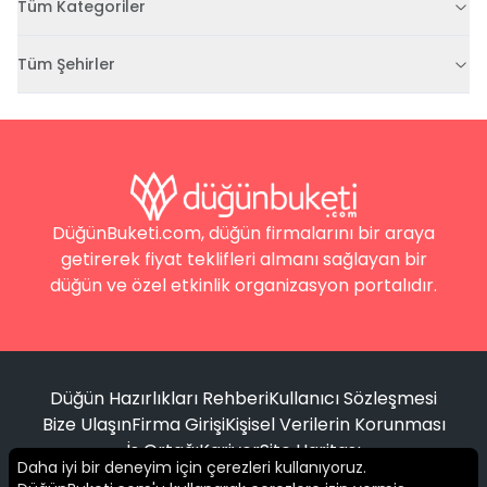
Tüm Kategoriler
Tüm Şehirler
DüğünBuketi.com, düğün firmalarını bir araya
getirerek fiyat teklifleri almanı sağlayan bir
düğün ve özel etkinlik organizasyon portalıdır.
Düğün Hazırlıkları Rehberi
Kullanıcı Sözleşmesi
Bize Ulaşın
Firma Girişi
Kişisel Verilerin Korunması
İş Ortağı
Kariyer
Site Haritası
Daha iyi bir deneyim için çerezleri kullanıyoruz.