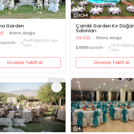
3
4
na Garden
Çamlık Garden Kır Düğü
Salonları
3
)
İzmir, Aliağa
5.0
(
2
)
İzmir, Aliağa
Fiyat bilgisi için üye
kapasite
olun
Fiyat bilgisi 
2,000
kapasite
olun
Ücretsiz Teklif Al
Ücretsiz Teklif Al
4