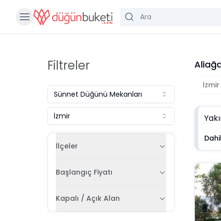
Filtreler
Aliağ
İzmir
Sünnet Düğünü Mekanları
İzmir
Yakı
Dahil
İlçeler
Başlangıç Fiyatı
Kapalı / Açık Alan