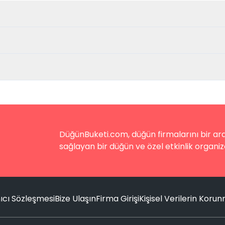
DüğünBuketi.com, düğün firmalarını bir aray
sağlayan bir düğün ve özel etkinlik organiz
ıcı Sözleşmesi
Bize Ulaşın
Firma Girişi
Kişisel Verilerin Koru