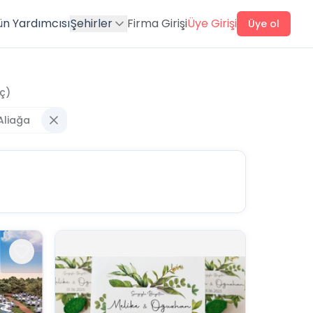
ün Yardımcısı
Şehirler
Firma Girişi
Üye Girişi
Üye ol
ç)
Aliağa