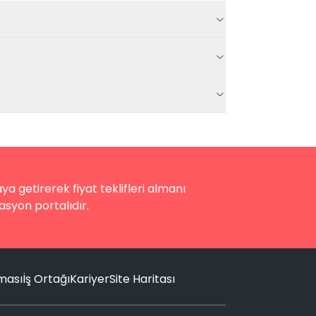
a getirerek fiyat teklifleri almanı
asyon portalıdır.
nması
İş Ortağı
Kariyer
Site Haritası