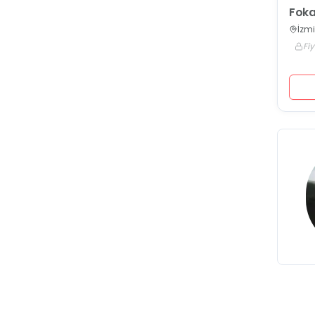
Foka
İzmi
Fiy