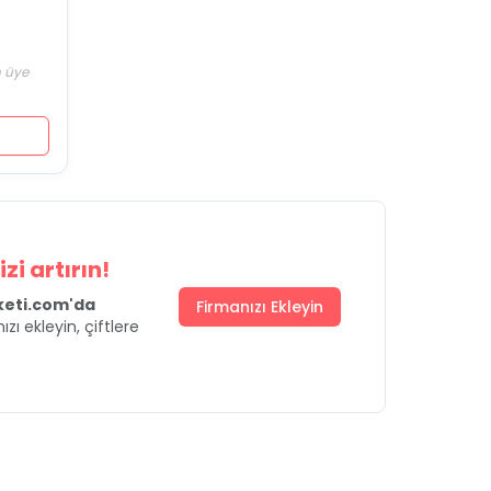
in üye
zi artırın!
uketi.com'da
Firmanızı Ekleyin
ızı ekleyin, çiftlere