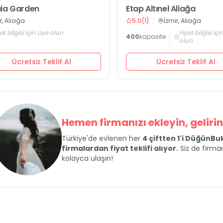
ia Garden
Etap Altınel Aliağa
r, Aliağa
5.0
(
1
)
İzmir, Aliağa
at bilgisi için üye olun
Fiyat bilgisi iç
400
kapasite
olun
Ücretsiz Teklif Al
Ücretsiz Teklif Al
Hemen firmanızı ekleyin, gelirini
Türkiye'de evlenen her
4 çiftten 1'i DüğünB
firmalardan fiyat teklifi alıyor.
Siz de firman
kolayca ulaşın!