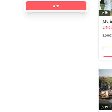
Ara
16
Myri
5.0
(
1,000
13