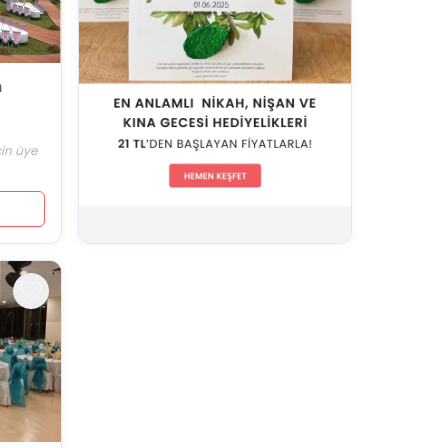
n
için üye