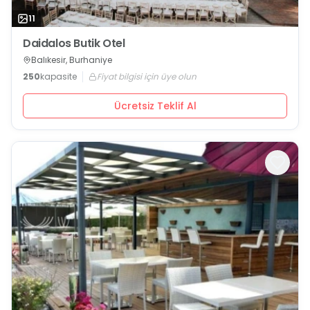
11
Daidalos Butik Otel
Balıkesir, Burhaniye
250
kapasite
Fiyat bilgisi için üye olun
Ücretsiz Teklif Al