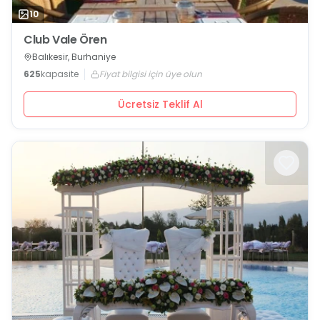
10
Club Vale Ören
Balıkesir, Burhaniye
625
kapasite
Fiyat bilgisi için üye olun
Ücretsiz Teklif Al