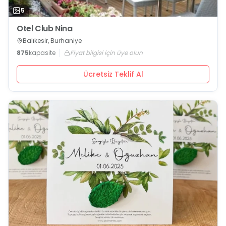
5
Otel Club Nina
Balıkesir, Burhaniye
875
kapasite
Fiyat bilgisi için üye olun
Ücretsiz Teklif Al