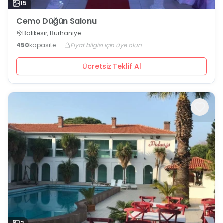
15
Cemo Düğün Salonu
Balıkesir, Burhaniye
450
kapasite
Fiyat bilgisi için üye olun
Ücretsiz Teklif Al
2