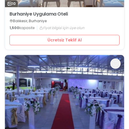
10
Burhaniye Uygulama Oteli
Balıkesir, Burhaniye
1,500
kapasite
Fiyat bilgisi için üye olun
Ücretsiz Teklif Al