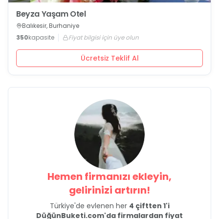
Beyza Yaşam Otel
Balıkesir, Burhaniye
350
kapasite
Fiyat bilgisi için üye olun
Ücretsiz Teklif Al
Hemen firmanızı ekleyin,
gelirinizi artırın!
Türkiye'de evlenen her
4 çiftten 1'i
DüğünBuketi.com'da firmalardan fiyat