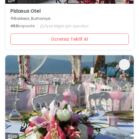
Pidasus Otel
Balıkesir, Burhaniye
450
kapasite
Fiyat bilgisi için üye olun
Ücretsiz Teklif Al
10