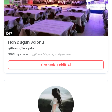
9
Han Düğün Salonu
Bursa, Yenişehir
350
kapasite
Fiyat bilgisi için üye olun
Ücretsiz Teklif Al