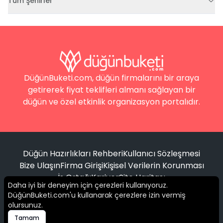
Tüm Şehirler
DüğünBuketi.com, düğün firmalarını bir araya
getirerek fiyat teklifleri almanı sağlayan bir
düğün ve özel etkinlik organizasyon portalıdır.
Düğün Hazırlıkları Rehberi
Kullanıcı Sözleşmesi
Bize Ulaşın
Firma Girişi
Kişisel Verilerin Korunması
İş Ortağı
Kariyer
Site Haritası
Daha iyi bir deneyim için çerezleri kullanıyoruz.
DüğünBuketi.com'u kullanarak çerezlere izin vermiş
Filtrele
olursunuz.
© 2016 -
2026
Tüm hakları saklıdır.
Tamam