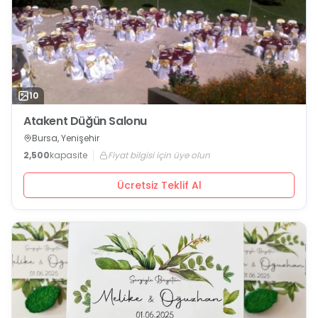
10
Atakent Düğün Salonu
Bursa, Yenişehir
2,500
kapasite
Fiyat bilgisi için üye olun
Ücretsiz Teklif Al