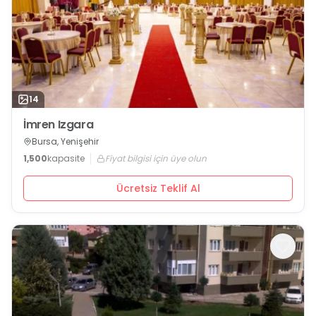
14
İmren Izgara
Bursa, Yenişehir
1,500
kapasite
Fiyat bilgisi için üye olun
Ücretsiz Teklif Al