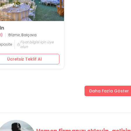
in
1
)
İzmir, Balçova
Fiyat bilgisi için üye
apasite
olun
Ücretsiz Teklif Al
Daha Fazla Göster