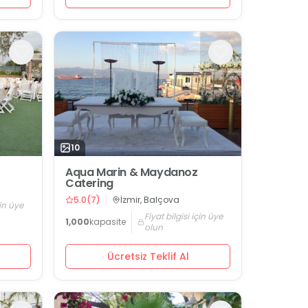
10
Aqua Marin & Maydanoz
Catering
5.0
(
7
)
İzmir, Balçova
çin üye
Fiyat bilgisi için üye
1,000
kapasite
olun
Ücretsiz Teklif Al