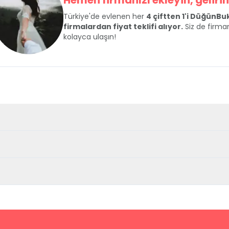
Hemen firmanızı ekleyin, gelirini
Türkiye'de evlenen her
4 çiftten 1'i DüğünB
firmalardan fiyat teklifi alıyor.
Siz de firman
kolayca ulaşın!