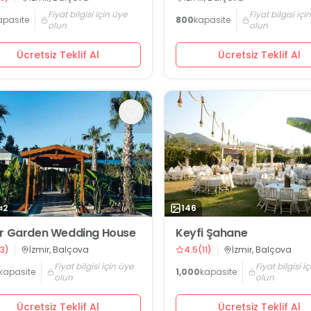
Fiyat bilgisi için üye
Fiyat bilgisi içi
apasite
800
kapasite
olun
olun
Ücretsiz Teklif Al
Ücretsiz Teklif Al
2
146
r Garden Wedding House
Keyfi Şahane
3
)
İzmir, Balçova
4.5
(
11
)
İzmir, Balçova
Fiyat bilgisi için üye
Fiyat bilgisi i
kapasite
1,000
kapasite
olun
olun
Ücretsiz Teklif Al
Ücretsiz Teklif Al