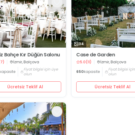
34
z Bahçe Kır Düğün Salonu
Case de Garden
(
7
)
İzmir, Balçova
5.0
(
11
)
İzmir, Balçova
Fiyat bilgisi için üye
Fiyat bilgisi içi
kapasite
650
kapasite
olun
olun
Ücretsiz Teklif Al
Ücretsiz Teklif Al