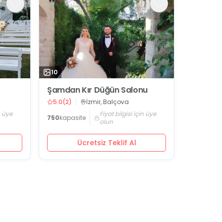
10
Şamdan Kır Düğün Salonu
5.0
(
2
)
İzmir, Balçova
n üye
Fiyat bilgisi için üye
750
kapasite
olun
Ücretsiz Teklif Al