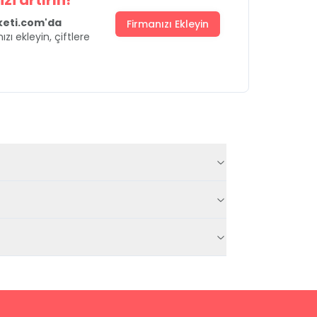
zi artırın!
uketi.com'da
Firmanızı Ekleyin
ızı ekleyin, çiftlere