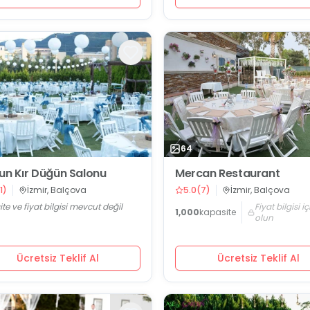
64
tun Kır Düğün Salonu
Mercan Restaurant
1
)
İzmir, Balçova
5.0
(
7
)
İzmir, Balçova
te ve fiyat bilgisi mevcut değil
Fiyat bilgisi i
1,000
kapasite
olun
Ücretsiz Teklif Al
Ücretsiz Teklif Al