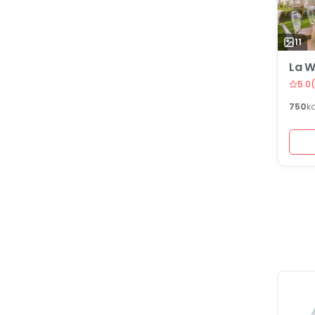
11
La W
5.0
(
750
k