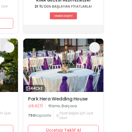
n üye
44
2
Park Hera Wedding House
5.0
(
7
)
İzmir, Balçova
çin üye
Fiyat bilgisi için üye
750
kapasite
olun
Ücretsiz Teklif Al