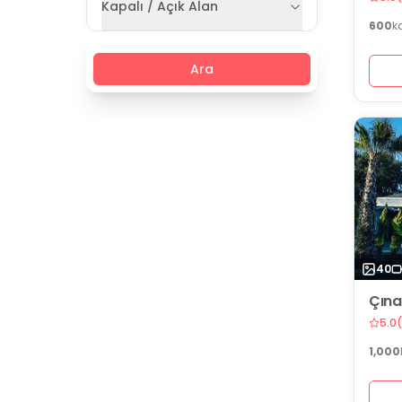
Kapalı / Açık Alan
600
k
Ara
40
Çına
5.0
(
1,000