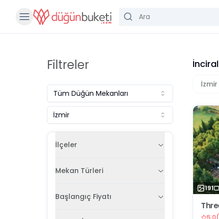
Filtreler
İncira
İzmir
Tüm
Düğün Mekanları
İzmir
İlçeler
Mekan Türleri
191
Başlangıç Fiyatı
Thre
5.0
(