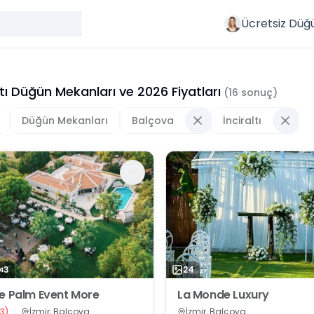
Ücretsiz Düğ
ltı Düğün Mekanları
ve
2026
Fiyatları
(
16
sonuç)
Düğün Mekanları
Balçova
İnciraltı
3
24
e Palm Event More
La Monde Luxury
3
)
İzmir, Balçova
İzmir, Balçova