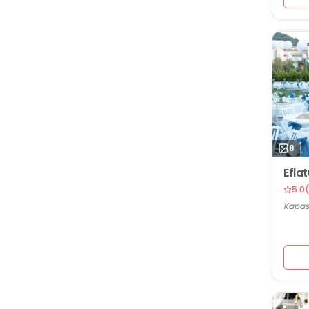
8
Efla
5.0
(
Kapasi