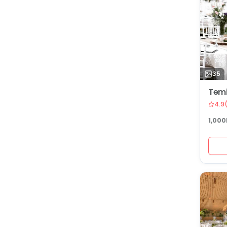
35
Temi
4.9
1,000