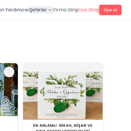
ün Yardımcısı
Şehirler
Firma Girişi
Üye Girişi
Üye ol