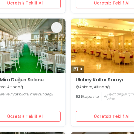
Ücretsiz Teklif Al
Ücretsiz Teklif Al
10
 Mira Düğün Salonu
Ulubey Kültür Sarayı
ara, Altındağ
Ankara, Altındağ
te ve fiyat bilgisi mevcut değil
Fiyat bilgisi içi
625
kapasite
olun
Ücretsiz Teklif Al
Ücretsiz Teklif Al