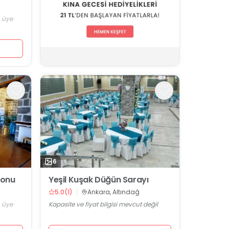
n üye
6
lonu
Yeşil Kuşak Düğün Sarayı
5.0
(
1
)
Ankara, Altındağ
n üye
Kapasite ve fiyat bilgisi mevcut değil