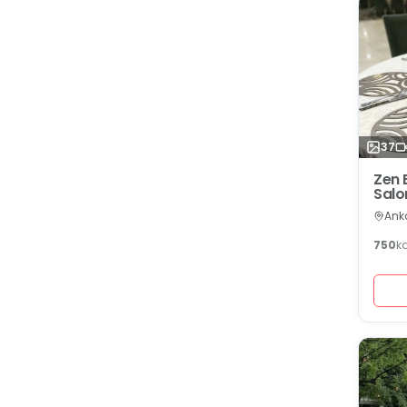
37
Zen 
Salo
Ank
750
k