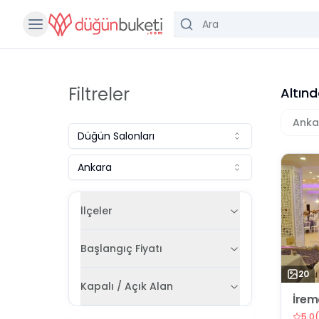
Filtreler
Altın
Anka
Düğün Salonları
Ankara
İlçeler
Başlangıç Fiyatı
20
Kapalı / Açık Alan
İrem
5.0
(