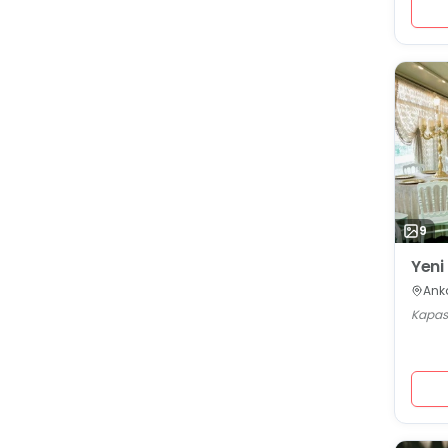
9
Yeni
Ank
Kapasi