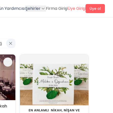
ün Yardımcısı
Şehirler
Firma Girişi
Üye Girişi
Üye ol
ağ
ikah