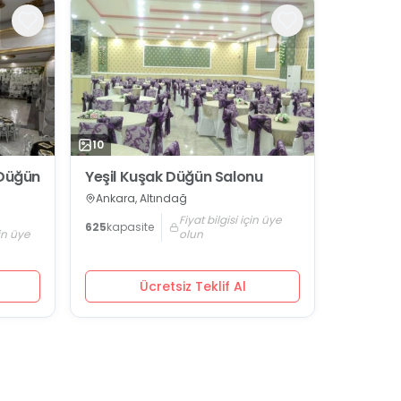
10
 Düğün
Yeşil Kuşak Düğün Salonu
Ankara, Altındağ
Fiyat bilgisi için üye
625
kapasite
çin üye
olun
Ücretsiz Teklif Al