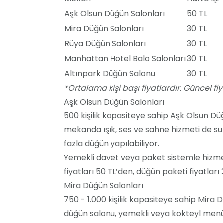
Aşk Olsun Düğün Salonları
50 TL
Mira Düğün Salonları
30 TL
Rüya Düğün Salonları
30 TL
Manhattan Hotel Balo Salonları
30 TL
Altınpark Düğün Salonu
30 TL
*Ortalama kişi başı fiyatlardır. Güncel fiyat
Aşk Olsun Düğün Salonları
500 kişilik kapasiteye sahip Aşk Olsun D
mekanda ışık, ses ve sahne hizmeti de s
fazla düğün yapılabiliyor.
Yemekli davet veya paket sistemle hizme
fiyatları 50 TL’den, düğün paketi fiyatları
Mira Düğün Salonları
750 - 1.000 kişilik kapasiteye sahip Mira 
düğün salonu, yemekli veya kokteyl menüs