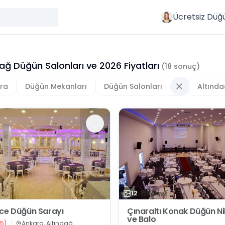
Ücretsiz Düğ
dağ Düğün Salonları
ve
2026
Fiyatları
(
18
sonuç)
ra
Düğün Mekanları
Düğün Salonları
Altınd
12
ce Düğün Sarayı
Çınaraltı Konak Düğün N
ve Balo
5
)
Ankara, Altındağ