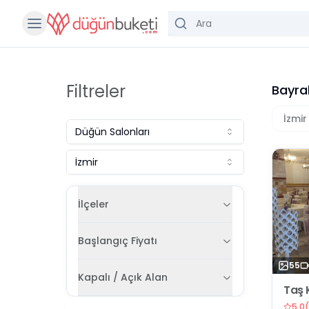
Filtreler
Bayrak
İzmir
Düğün Salonları
İzmir
İlçeler
Başlangıç Fiyatı
55
Kapalı / Açık Alan
Taş 
5.0
(