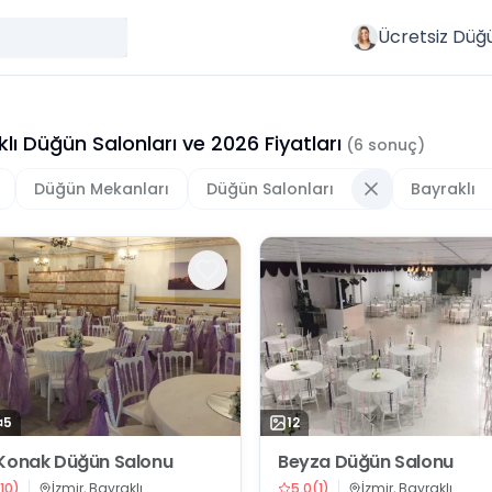
Ücretsiz Düğ
lı Düğün Salonları
ve
2026
Fiyatları
(
6
sonuç)
Düğün Mekanları
Düğün Salonları
Bayraklı
5
12
Konak Düğün Salonu
Beyza Düğün Salonu
10
)
İzmir, Bayraklı
5.0
(
1
)
İzmir, Bayraklı