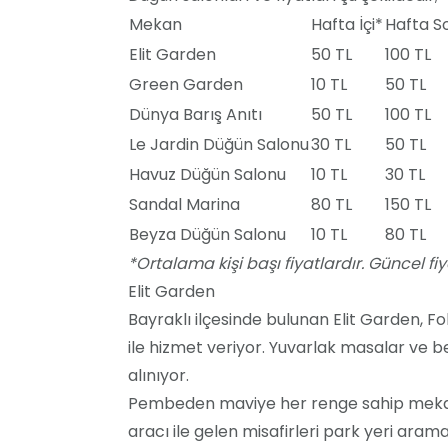
Mekan
Hafta İçi*
Hafta S
Elit Garden
50 TL
100 TL
Green Garden
10 TL
50 TL
Dünya Barış Anıtı
50 TL
100 TL
Le Jardin Düğün Salonu
30 TL
50 TL
Havuz Düğün Salonu
10 TL
30 TL
Sandal Marina
80 TL
150 TL
Beyza Düğün Salonu
10 TL
80 TL
*Ortalama kişi başı fiyatlardır. Güncel fiyat
Elit Garden
Bayraklı ilçesinde bulunan Elit Garden, Fo
ile hizmet veriyor. Yuvarlak masalar ve b
alınıyor.
Pembeden maviye her renge sahip mekan, çi
aracı ile gelen misafirleri park yeri aram