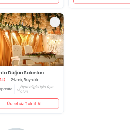
anta Düğün Salonları
14
)
İzmir, Bayraklı
Fiyat bilgisi için üye
apasite
olun
Ücretsiz Teklif Al