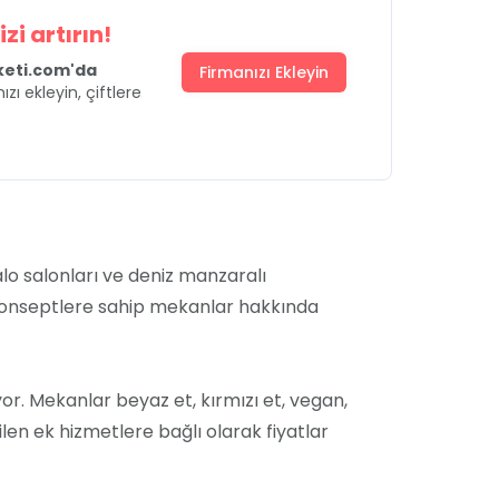
zi artırın!
uketi.com'da
Firmanızı Ekleyin
ızı ekleyin, çiftlere
balo salonları ve deniz manzaralı
el konseptlere sahip mekanlar hakkında
yor. Mekanlar beyaz et, kırmızı et, vegan,
en ek hizmetlere bağlı olarak fiyatlar