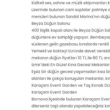
Kaliteli ses, sahne ve müzik ekipmanları
üzerinde bulunan cam suplalar palmiye ağ
menüleri bulunan Sandal Marina'nın düğün 
Beyza Düğün Salonu
400 kişilik kapalı alanı ile Beyza Düğün S
düğünlere ev sahipliği yapıyor. Bembeyaz
süslenen gelin gazebosu kınalarda renkli 
Yemekli ve kokteyl türünde davet verebil
mekanın düğün fiyatları 10 TL ile 80 TL ar
İzmir'deki En Güzel Kına Gecesi Mekanlar
Eşsiz bir düğün gecesi yaşamadan kısa bir 
alanları ile çokça konuşulan mekanlar, kı
Karaçam Event Garden ve Taş Konak Düğ
Karaçam Event Garden
Bornova ilçesinde bulunan Karaçam Event G
dilerseniz taşlı alanda yapabileceğiniz kına