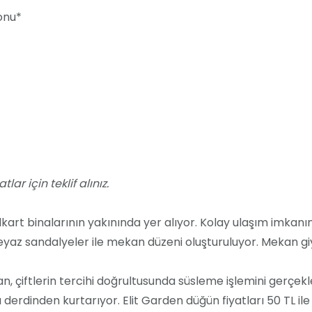
onu*
lar için teklif alınız.
lkart binalarının yakınında yer alıyor. Kolay ulaşım imkanın
eyaz sandalyeler ile mekan düzeni oluşturuluyor. Mekan giy
ftlerin tercihi doğrultusunda süsleme işlemini gerçekleşt
a derdinden kurtarıyor. Elit Garden düğün fiyatları 50 TL il