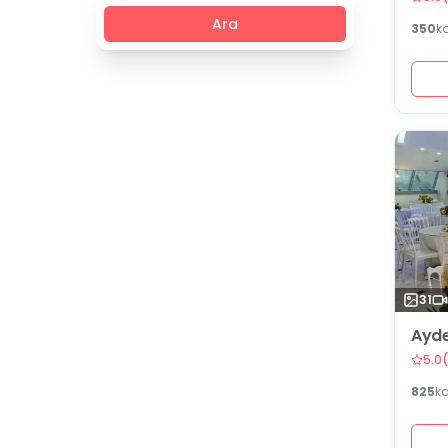
Ara
350
k
31
Ayde
5.0
(
825
k