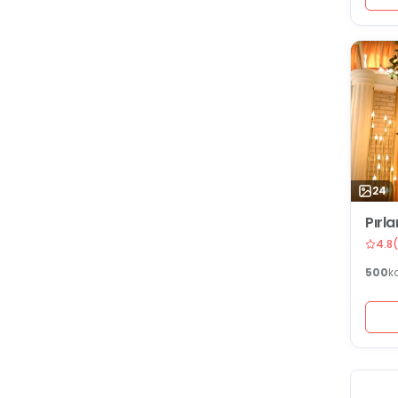
24
Pırl
4.8
(
500
k