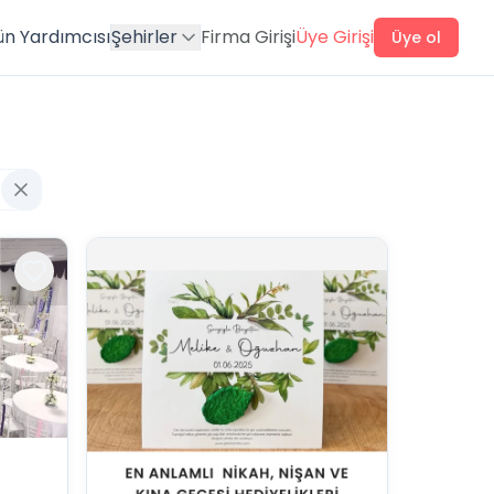
ün Yardımcısı
Şehirler
Firma Girişi
Üye Girişi
Üye ol