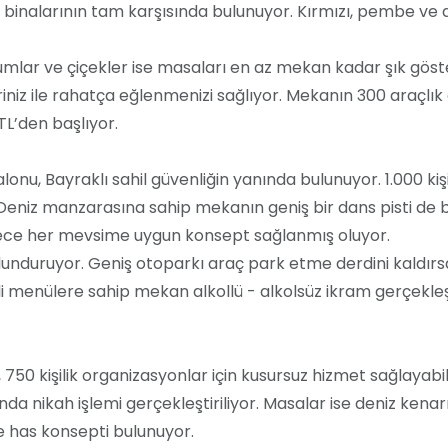
t binalarının tam karşısında bulunuyor. Kırmızı, pembe ve d
lar ve çiçekler ise masaları en az mekan kadar şık göste
eriniz ile rahatça eğlenmenizi sağlıyor. Mekanın 300 araçlık
TL’den başlıyor.
nu, Bayraklı sahil güvenliğin yanında bulunuyor. 1.000 kiş
r. Deniz manzarasına sahip mekanın geniş bir dans pisti de
ylece her mevsime uygun konsept sağlanmış oluyor.
bulunduruyor. Geniş otoparkı araç park etme derdini kald
i menülere sahip mekan alkollü - alkolsüz ikram gerçekleşti
 750 kişilik organizasyonlar için kusursuz hizmet sağlayabi
nda nikah işlemi gerçekleştiriliyor. Masalar ise deniz ken
e has konsepti bulunuyor.