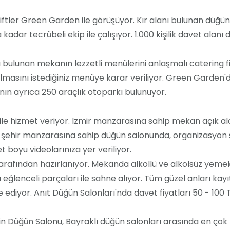
iftler Green Garden ile görüşüyor. Kır alanı bulunan düğün 
adar tecrübeli ekip ile çalışıyor. 1.000 kişilik davet alanı
bulunan mekanın lezzetli menülerini anlaşmalı catering f
lmasını istediğiniz menüye karar veriliyor. Green Garden'da
ın ayrıca 250 araçlık otoparkı bulunuyor.
nı ile hizmet veriyor. İzmir manzarasına sahip mekan açık ala
de şehir manzarasına sahip düğün salonunda, organizasyon so
 boyu videolarınıza yer veriliyor.
tarafından hazırlanıyor. Mekanda alkollü ve alkolsüz yeme
 eğlenceli parçaları ile sahne alıyor. Tüm güzel anları kay
 ediyor. Anıt Düğün Salonları'nda davet fiyatları 50 - 100 
in Düğün Salonu, Bayraklı düğün salonları arasında en çok t