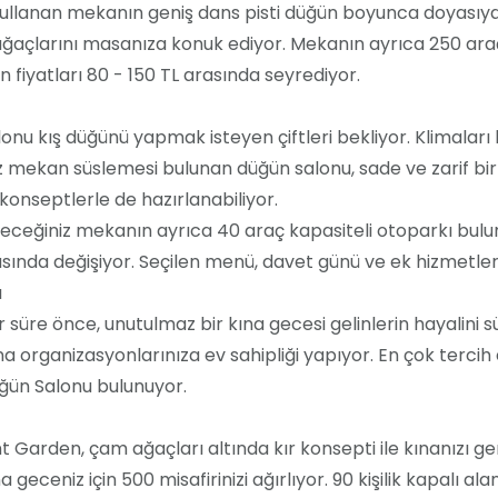
 kullanan mekanın geniş dans pisti düğün boyunca doyasıy
açlarını masanıza konuk ediyor. Mekanın ayrıca 250 araç 
fiyatları 80 - 150 TL arasında seyrediyor.
alonu kış düğünü yapmak isteyen çiftleri bekliyor. Klimaları
 mekan süslemesi bulunan düğün salonu, sade ve zarif bir
konseptlerle de hazırlanabiliyor.
eceğiniz mekanın ayrıca 40 araç kapasiteli otoparkı bulu
asında değişiyor. Seçilen menü, davet günü ve ek hizmetler f
ı
süre önce, unutulmaz bir kına gecesi gelinlerin hayalini sü
na organizasyonlarınıza ev sahipliği yapıyor. En çok terci
ün Salonu bulunuyor.
arden, çam ağaçları altında kır konsepti ile kınanızı ger
 geceniz için 500 misafirinizi ağırlıyor. 90 kişilik kapalı ala