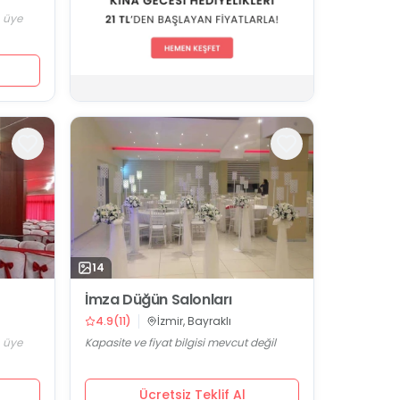
n üye
14
İmza Düğün Salonları
4.9
(
11
)
İzmir, Bayraklı
n üye
Kapasite ve fiyat bilgisi mevcut değil
Ücretsiz Teklif Al