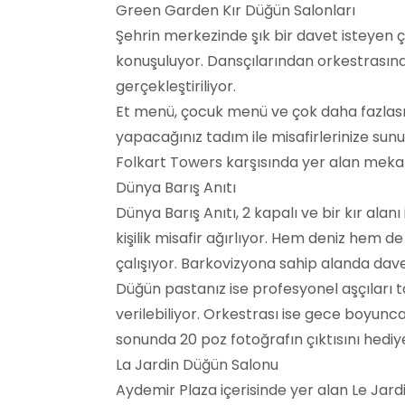
Green Garden Kır Düğün Salonları
Şehrin merkezinde şık bir davet isteyen ç
konuşuluyor. Dansçılarından orkestrasına k
gerçekleştiriliyor.
Et menü, çocuk menü ve çok daha fazlası 
yapacağınız tadım ile misafirlerinize sunu
Folkart Towers karşısında yer alan mekan
Dünya Barış Anıtı
Dünya Barış Anıtı, 2 kapalı ve bir kır ala
kişilik misafir ağırlıyor. Hem deniz hem 
çalışıyor. Barkovizyona sahip alanda davet
Düğün pastanız ise profesyonel aşçıları 
verilebiliyor. Orkestrası ise gece boyunca
sonunda 20 poz fotoğrafın çıktısını hediye
La Jardin Düğün Salonu
Aydemir Plaza içerisinde yer alan Le Jard