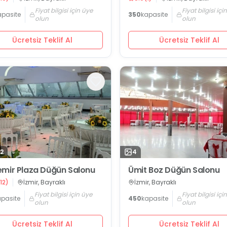
Fiyat bilgisi için üye
Fiyat bilgisi içi
apasite
350
kapasite
olun
olun
Ücretsiz Teklif Al
Ücretsiz Teklif Al
2
4
mir Plaza Düğün Salonu
Ümit Boz Düğün Salonu
12
)
İzmir, Bayraklı
İzmir, Bayraklı
Fiyat bilgisi için üye
Fiyat bilgisi içi
apasite
450
kapasite
olun
olun
Ücretsiz Teklif Al
Ücretsiz Teklif Al