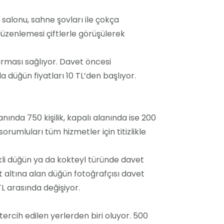
salonu, sahne şovları ile çokça
 düzenlemesi çiftlerle görüşülerek
irması sağlıyor. Davet öncesi
 düğün fiyatları 10 TL’den başlıyor.
nında 750 kişilik, kapalı alanında ise 200
rumluları tüm hizmetler için titizlikle
kli düğün ya da kokteyl türünde davet
ıt altına alan düğün fotoğrafçısı davet
TL arasında değişiyor.
ercih edilen yerlerden biri oluyor. 500