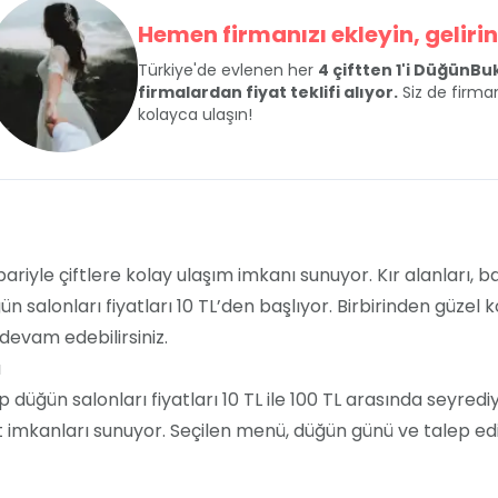
Hemen firmanızı ekleyin, gelirini
Türkiye'de evlenen her
4 çiftten 1'i DüğünB
firmalardan fiyat teklifi alıyor.
Siz de firman
kolayca ulaşın!
bariyle çiftlere kolay ulaşım imkanı sunuyor. Kır alanları, 
ğün salonları fiyatları 10 TL’den başlıyor. Birbirinden güz
devam edebilirsiniz.
ı
 düğün salonları fiyatları 10 TL ile 100 TL arasında seyredi
imkanları sunuyor. Seçilen menü, düğün günü ve talep edil